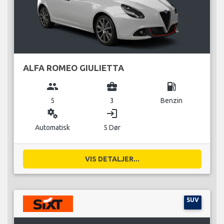
ALFA ROMEO GIULIETTA
group
business_center
local_gas_station
5
3
Benzin
miscellaneous_services
login
Automatisk
5 Dør
VIS DETALJER...
SUV