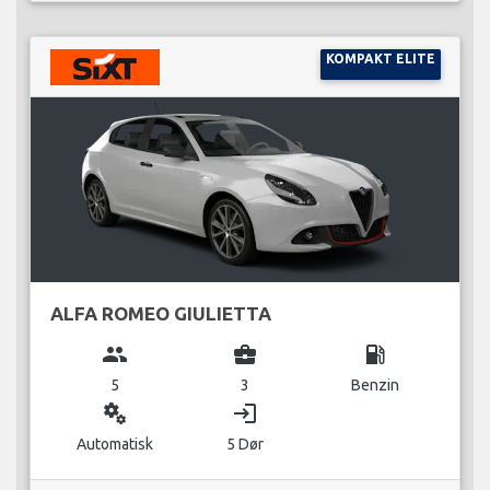
KOMPAKT ELITE
ALFA ROMEO GIULIETTA
group
business_center
local_gas_station
5
3
Benzin
miscellaneous_services
login
Automatisk
5 Dør