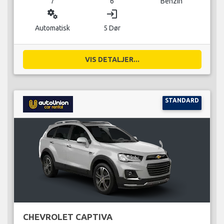
7
6
Benzin
miscellaneous_services
login
Automatisk
5 Dør
VIS DETALJER...
STANDARD
CHEVROLET CAPTIVA