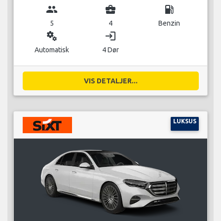
group
business_center
local_gas_station
5
4
Benzin
miscellaneous_services
login
Automatisk
4 Dør
VIS DETALJER...
LUKSUS