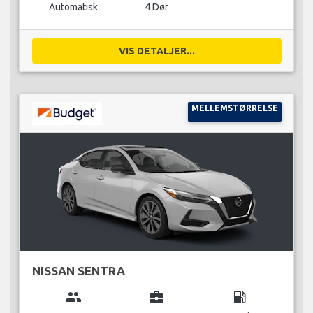
Automatisk
4 Dør
VIS DETALJER...
MELLEMSTØRRELSE
NISSAN SENTRA
group
business_center
local_gas_station