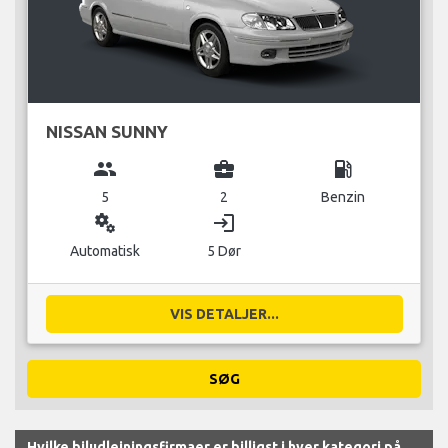
NISSAN SUNNY
group
business_center
local_gas_station
5
2
Benzin
miscellaneous_services
login
Automatisk
5 Dør
VIS DETALJER...
SØG
Hvilke biludlejningsfirmaer er billigst i hver kategori på