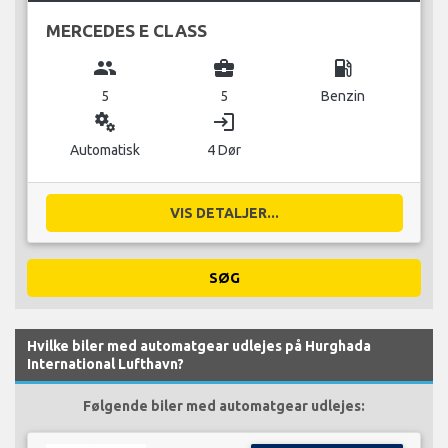
MERCEDES E CLASS
group
business_center
local_gas_station
5
5
Benzin
miscellaneous_services
login
Automatisk
4 Dør
VIS DETALJER...
SØG
Hvilke biler med automatgear udlejes på Hurghada
International Lufthavn?
Følgende biler med automatgear udlejes: