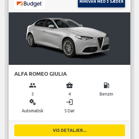
MINIVAN MED 5 SÆDER
ALFA ROMEO GIULIA
group
business_center
local_gas_station
5
4
Benzin
miscellaneous_services
login
Automatisk
5 Dør
VIS DETALJER...