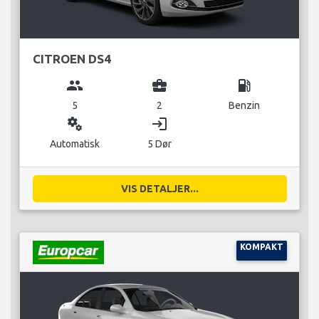
CITROEN DS4
group
business_center
local_gas_station
5
2
Benzin
miscellaneous_services
login
Automatisk
5 Dør
VIS DETALJER...
KOMPAKT