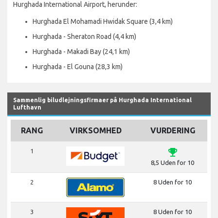
Hurghada International Airport, herunder:
Hurghada El Mohamadi Hwidak Square (3,4 km)
Hurghada - Sheraton Road (4,4 km)
Hurghada - Makadi Bay (24,1 km)
Hurghada - El Gouna (28,3 km)
Sammenlig biludlejningsfirmaer på Hurghada International
Lufthavn
RANG
VIRKSOMHED
VURDERING
emoji_events
1
8,5 Uden for 10
2
8 Uden for 10
3
8 Uden for 10