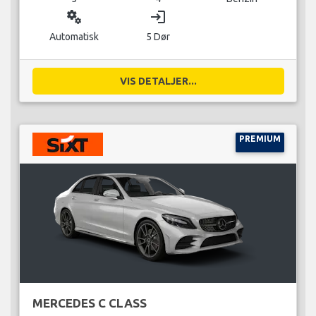
miscellaneous_services
login
Automatisk
5 Dør
VIS DETALJER...
PREMIUM
MERCEDES C CLASS