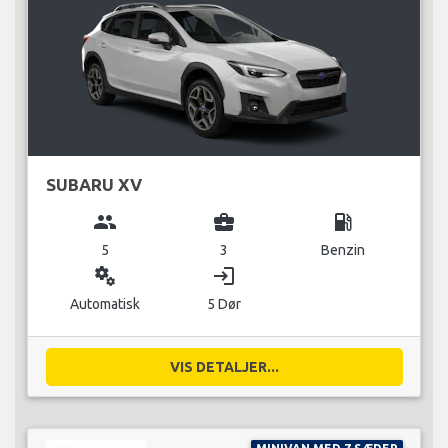
SUBARU XV
group
business_center
local_gas_station
5
3
Benzin
miscellaneous_services
login
Automatisk
5 Dør
VIS DETALJER...