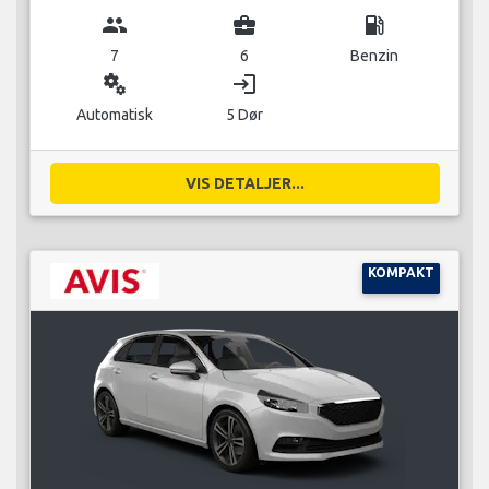
group
business_center
local_gas_station
7
6
Benzin
miscellaneous_services
login
Automatisk
5 Dør
VIS DETALJER...
KOMPAKT