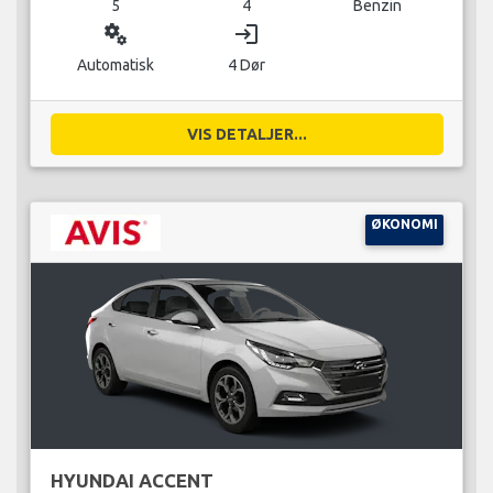
5
4
Benzin
miscellaneous_services
login
Automatisk
4 Dør
VIS DETALJER...
ØKONOMI
HYUNDAI ACCENT