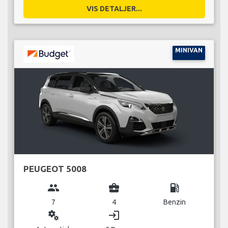
VIS DETALJER...
MINIVAN
PEUGEOT 5008
group
business_center
local_gas_station
7
4
Benzin
miscellaneous_services
login