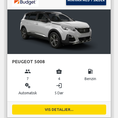
MINIVAN MED 7 SÆDER
PEUGEOT 5008
group
business_center
local_gas_station
7
4
Benzin
miscellaneous_services
login
Automatisk
5 Dør
VIS DETALJER...