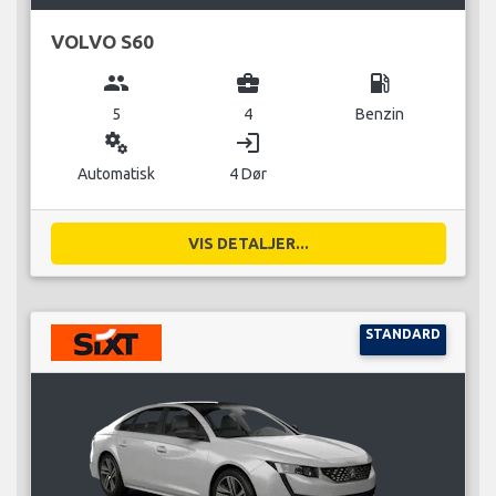
VOLVO S60
group
business_center
local_gas_station
5
4
Benzin
miscellaneous_services
login
Automatisk
4 Dør
VIS DETALJER...
STANDARD