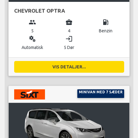
CHEVROLET OPTRA
group
business_center
local_gas_station
5
4
Benzin
miscellaneous_services
login
Automatisk
5 Dør
VIS DETALJER...
MINIVAN MED 7 SÆDER