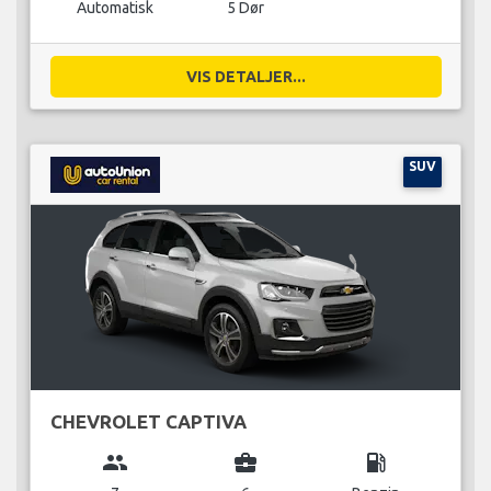
Automatisk
5 Dør
VIS DETALJER...
SUV
CHEVROLET CAPTIVA
group
business_center
local_gas_station