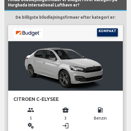
Hurghada International Lufthavn er?
De billigste biludlejningsfirmaer efter kategori er:
KOMPAKT
CITROEN C-ELYSEE
group
business_center
local_gas_station
5
3
Benzin
miscellaneous_services
login