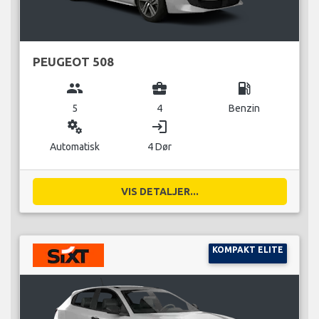
PEUGEOT 508
group
business_center
local_gas_station
5
4
Benzin
miscellaneous_services
login
Automatisk
4 Dør
VIS DETALJER...
KOMPAKT ELITE