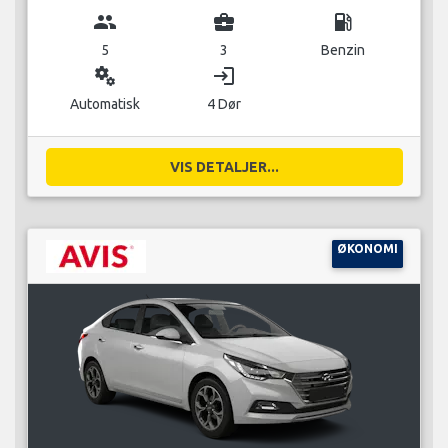
group
business_center
local_gas_station
5
3
Benzin
miscellaneous_services
login
Automatisk
4 Dør
VIS DETALJER...
ØKONOMI