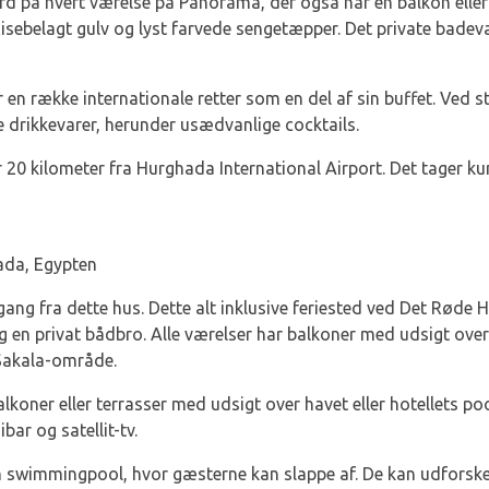
ard på hvert værelse på Panorama, der også har en balkon eller 
isebelagt gulv og lyst farvede sengetæpper. Det private badevæ
r en række internationale retter som en del af sin buffet. Ved
 drikkevarer, herunder usædvanlige cocktails.
 20 kilometer fra Hurghada International Airport. Det tager kun
ada, Egypten
gang fra dette hus. Dette alt inklusive feriested ved Det Røde 
 en privat bådbro. Alle værelser har balkoner med udsigt over 
 Sakala-område.
balkoner eller terrasser med udsigt over havet eller hotellets p
bar og satellit-tv.
en swimmingpool, hvor gæsterne kan slappe af. De kan udforske 