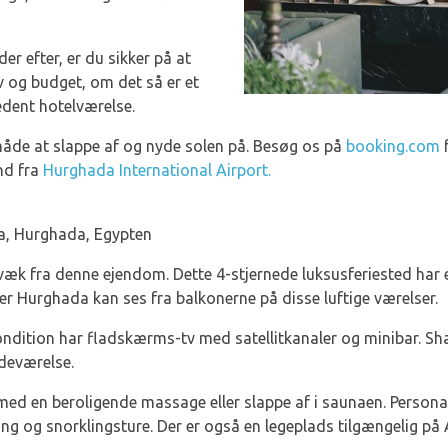
er efter, er du sikker på at
v og budget, om det så er et
kedent hotelværelse.
åde at slappe af og nyde solen på. Besøg os på
booking.com
f
and fra
Hurghada International Airport.
a, Hurghada, Egypten
 væk fra denne ejendom. Dette 4-stjernede luksusferiested har 
er Hurghada kan ses fra balkonerne på disse luftige værelser.
ondition har fladskærms-tv med satellitkanaler og minibar. S
adeværelse.
ed en beroligende massage eller slappe af i saunaen. Personale
ng og snorklingsture. Der er også en legeplads tilgængelig på