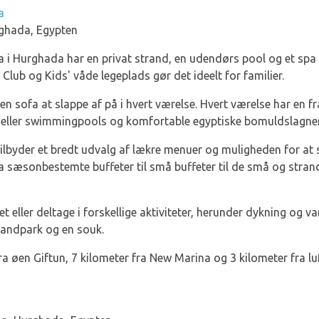
a
rghada, Egypten
i Hurghada har en privat strand, en udendørs pool og et spa f
Club og Kids' våde legeplads gør det ideelt for familier.
en sofa at slappe af på i hvert værelse. Hvert værelse har en fr
 eller swimmingpools og komfortable egyptiske bomuldslagner
tilbyder et bredt udvalg af lækre menuer og muligheden for at 
 sæsonbestemte buffeter til små buffeter til de små og stra
t eller deltage i forskellige aktiviteter, herunder dykning og v
 vandpark og en souk.
 øen Giftun, 7 kilometer fra New Marina og 3 kilometer fra luf