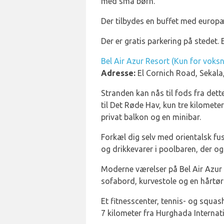
med små børn.
Der tilbydes en buffet med europæi
Der er gratis parkering på stedet. 
Bel Air Azur Resort (Kun for voksn
Adresse:
El Cornich Road, Sekala
Stranden kan nås til fods fra det
til Det Røde Hav, kun tre kilomet
privat balkon og en minibar.
Forkæl dig selv med orientalsk fu
og drikkevarer i poolbaren, der og
Moderne værelser på Bel Air Azur R
sofabord, kurvestole og en hårtørr
Et fitnesscenter, tennis- og squash
7 kilometer fra Hurghada Internati