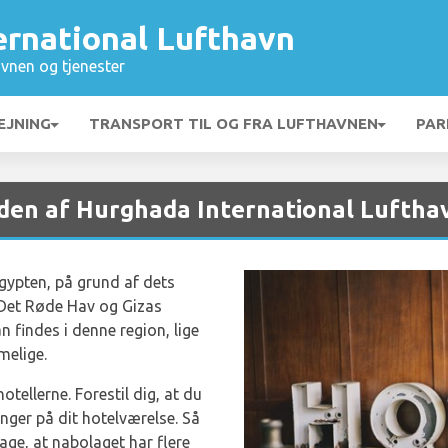
ernational Lufthavn
vnen og tjenester
EJNING
TRANSPORT TIL OG FRA LUFTHAVNEN
PAR
den af Hurghada International Luftha
gypten, på grund af dets
r Det Røde Hav og Gizas
an findes i denne region, lige
melige.
otellerne. Forestil dig, at du
ringer på dit hotelværelse. Så
dage, at nabolaget har flere