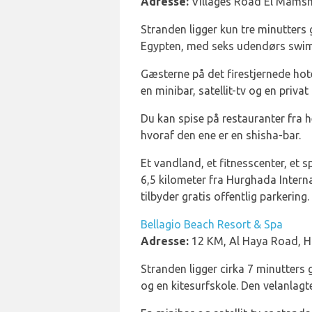
Adresse:
Villages Road El Mamsh
Stranden ligger kun tre minutters 
Egypten, med seks udendørs swimmi
Gæsterne på det firestjernede hote
en minibar, satellit-tv og en priva
Du kan spise på restauranter fra he
hvoraf den ene er en shisha-bar.
Et vandland, et fitnesscenter, et s
6,5 kilometer fra Hurghada Intern
tilbyder gratis offentlig parkering.
Bellagio Beach Resort & Spa
Adresse:
12 KM, Al Haya Road, H
Stranden ligger cirka 7 minutters 
og en kitesurfskole. Den velanla