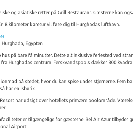
ske og asiatiske retter på Grill Restaurant. Gæsterne kan også
En 8 kilometer køretur vil føre dig til Hurghadas lufthavn.
e)
, Hurghada, Egypten
te hus på bare få minutter. Dette alt inklusive feriested ved 
er fra Hurghadas centrum. Ferskvandspools dækker 800 kvadrat
sionmad på stedet, hvor du kan spise under stjernerne. Fem bar
så har en isbutik.
esort har udsigt over hotellets primære poolområde. Værelserne 
er.
faciliteter er tilgængelige for gæsterne. Bel Air Azur tilbyder g
onal Airport.