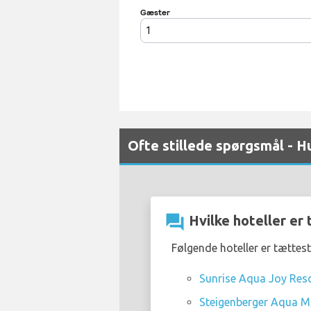
Ofte stillede spørgsmål - H
question_answer
Hvilke hoteller er
Følgende hoteller er tættes
Sunrise Aqua Joy Resor
Steigenberger Aqua Ma