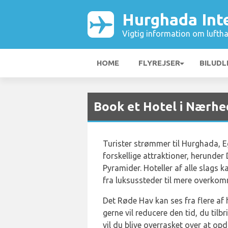
Hurghada Int
Vigtig information om luftha
HOME
FLYREJSER
BILUDL
Book et Hotel i Nærhe
Turister strømmer til Hurghada, E
forskellige attraktioner, herunde
Pyramider. Hoteller af alle slags k
fra luksussteder til mere overkom
Det Røde Hav kan ses fra flere af h
gerne vil reducere den tid, du tilb
vil du blive overrasket over at op