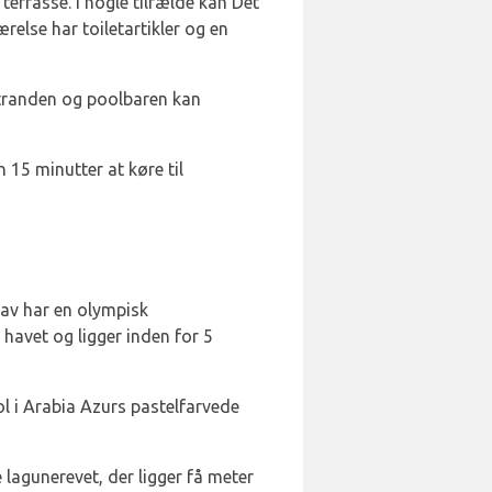
terrasse. I nogle tilfælde kan Det
relse har toiletartikler og en
 stranden og poolbaren kan
 15 minutter at køre til
Hav har en olympisk
havet og ligger inden for 5
ool i Arabia Azurs pastelfarvede
lagunerevet, der ligger få meter