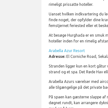
rimeligt prissatte hoteller.
Uanset hvilken indkvartering du led
finde noget, der opfylder dine kra
femstjernet feriested eller et bes
At besøge Hurghada er en smuk m
hoteller inden for en rimelig afst
Arabella Azur Resort
Adresse:
El Corniche Road, Sekal
Stranden ligger kun en kort gåtur
strand og et spa. Det Røde Hav ell
Arabella Azurs værelser med airc
alle tilgængelige på det private b
På spaen kan gæsterne slappe af m
døgnet rundt, kan arrangere dykni