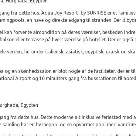
a, Hurghada, Egypten
gang fra dette hus. Aqua Joy Resort- by SUNRISE er et familiev
ngpools, en have og direkte adgang til stranden. Der tilbyde
l kan forvente aircondition på deres værelser, beskeden indret
t balkon eller terrasse på hvert værelse på hotellet. Der er også
le verden, herunder italiensk, asiatisk, egyptisk, græsk og ska
pa og en skønhedssalon er blot nogle af de faciliteter, der er ti
ational Airport og 10 minutters gang fra busstationen til hote
urghada, Egypten
gang fra dette hus. Dette moderne alt inklusive feriested med a
gte samling har en børnepool og en opvarmet pool med vandrut