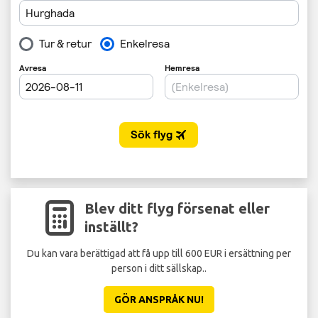
Blev ditt flyg försenat eller
inställt?
Du kan vara berättigad att få upp till 600 EUR i ersättning per
St
person i ditt sällskap..
GÖR ANSPRÅK NU!