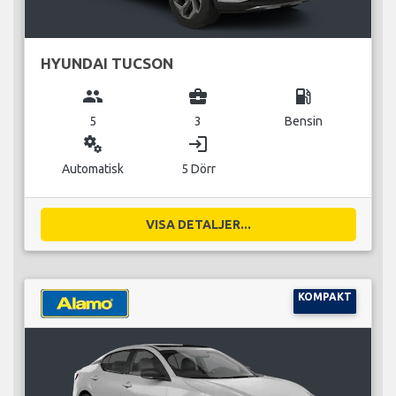
HYUNDAI TUCSON
group
business_center
local_gas_station
5
3
Bensin
miscellaneous_services
login
Automatisk
5 Dörr
VISA DETALJER...
KOMPAKT