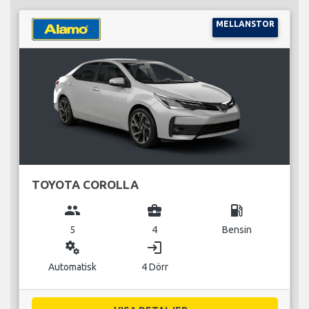
MELLANSTOR
TOYOTA COROLLA
group
business_center
local_gas_station
5
4
Bensin
miscellaneous_services
login
Automatisk
4 Dörr