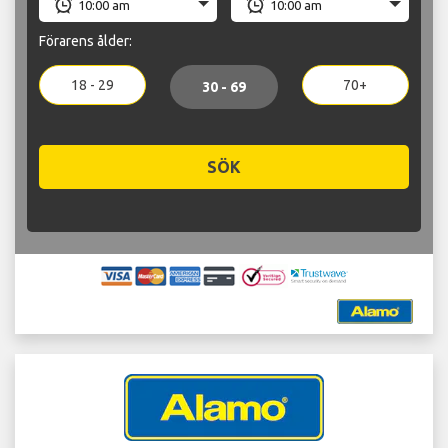
Förarens ålder:
18 - 29
70+
30 - 69
SÖK