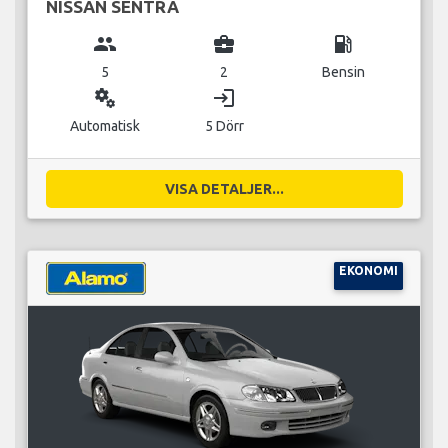
NISSAN SENTRA
group
business_center
local_gas_station
5
2
Bensin
miscellaneous_services
login
Automatisk
5 Dörr
VISA DETALJER...
EKONOMI