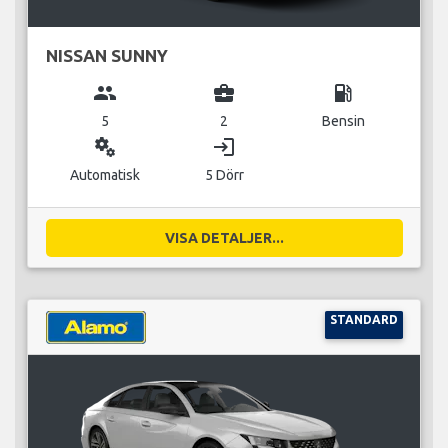
NISSAN SUNNY
group
business_center
local_gas_station
5
2
Bensin
miscellaneous_services
login
Automatisk
5 Dörr
VISA DETALJER...
STANDARD