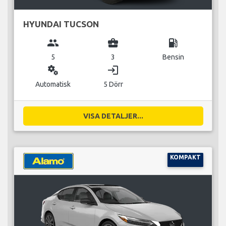
HYUNDAI TUCSON
group
business_center
local_gas_station
5
3
Bensin
miscellaneous_services
login
Automatisk
5 Dörr
VISA DETALJER...
KOMPAKT