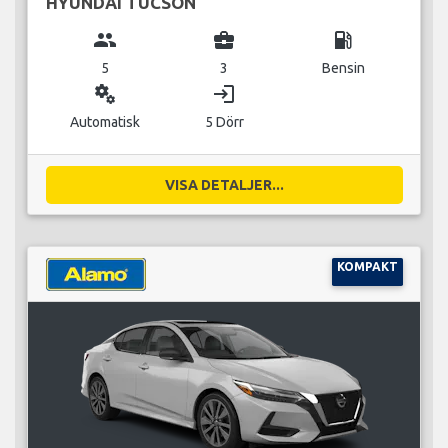
HYUNDAI TUCSON
group
business_center
local_gas_station
5
3
Bensin
miscellaneous_services
login
Automatisk
5 Dörr
VISA DETALJER...
KOMPAKT