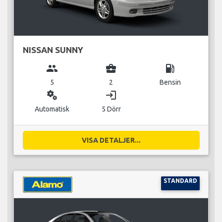
NISSAN SUNNY
group
business_center
local_gas_station
5
2
Bensin
miscellaneous_services
login
Automatisk
5 Dörr
VISA DETALJER...
STANDARD