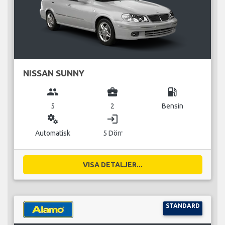
NISSAN SUNNY
group
business_center
local_gas_station
5
2
Bensin
miscellaneous_services
login
Automatisk
5 Dörr
VISA DETALJER...
STANDARD