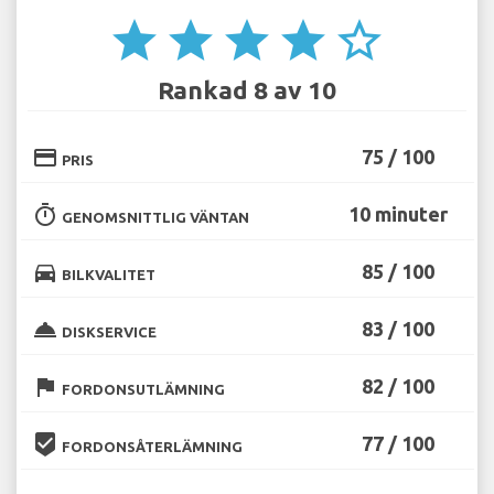
star
star
star
star
star_border
Rankad 8 av 10
credit_card
75 / 100
PRIS
timer
10 minuter
GENOMSNITTLIG VÄNTAN
directions_car
85 / 100
BILKVALITET
room_service
83 / 100
DISKSERVICE
flag
82 / 100
FORDONSUTLÄMNING
beenhere
77 / 100
FORDONSÅTERLÄMNING