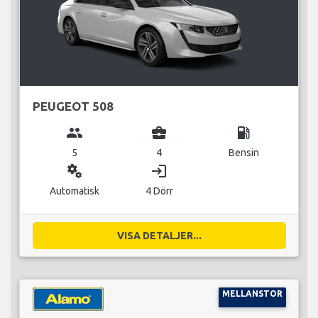
PEUGEOT 508
group
business_center
local_gas_station
5
4
Bensin
miscellaneous_services
login
Automatisk
4 Dörr
VISA DETALJER...
MELLANSTOR