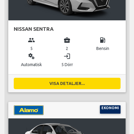
NISSAN SENTRA
group
business_center
local_gas_station
5
2
Bensin
miscellaneous_services
login
Automatisk
5 Dörr
VISA DETALJER...
EKONOMI