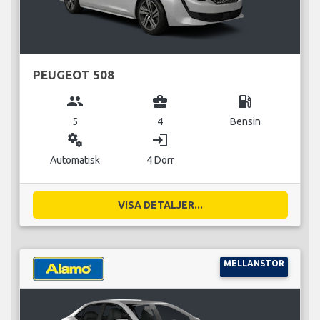
PEUGEOT 508
group
business_center
local_gas_station
5
4
Bensin
miscellaneous_services
login
Automatisk
4 Dörr
VISA DETALJER...
MELLANSTOR