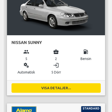
NISSAN SUNNY
group
business_center
local_gas_station
5
2
Bensin
miscellaneous_services
login
Automatisk
5 Dörr
VISA DETALJER...
STANDARD