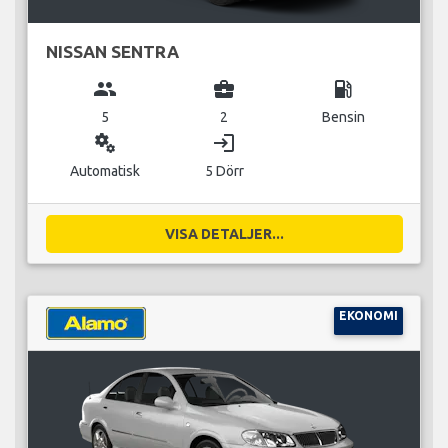
NISSAN SENTRA
group
business_center
local_gas_station
5
2
Bensin
miscellaneous_services
login
Automatisk
5 Dörr
VISA DETALJER...
EKONOMI