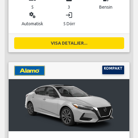
5
3
Bensin
miscellaneous_services
login
Automatisk
5 Dörr
VISA DETALJER...
KOMPAKT