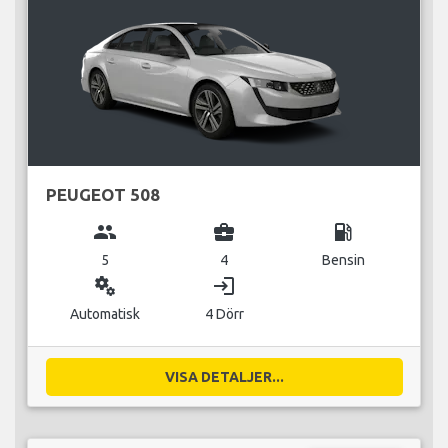
PEUGEOT 508
group
business_center
local_gas_station
5
4
Bensin
miscellaneous_services
login
Automatisk
4 Dörr
VISA DETALJER...