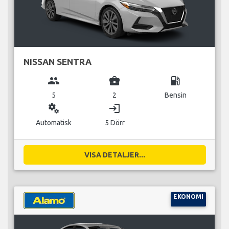
NISSAN SENTRA
group
business_center
local_gas_station
5
2
Bensin
miscellaneous_services
login
Automatisk
5 Dörr
VISA DETALJER...
EKONOMI