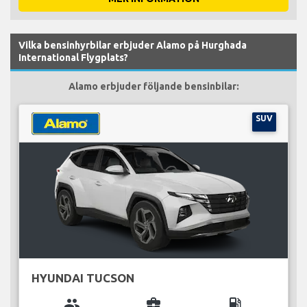
Vilka bensinhyrbilar erbjuder Alamo på Hurghada
International Flygplats?
Alamo erbjuder följande bensinbilar:
SUV
HYUNDAI TUCSON
group
business_center
local_gas_station