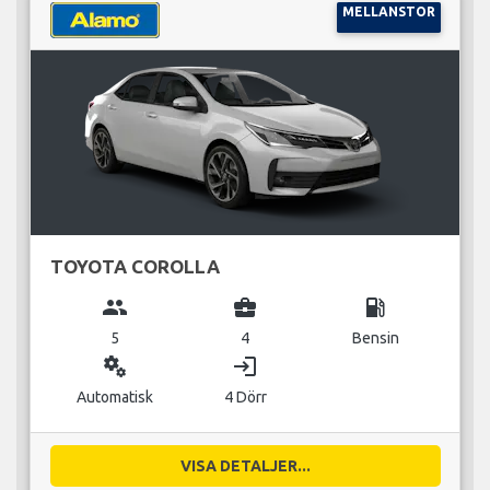
MELLANSTOR
TOYOTA COROLLA
group
business_center
local_gas_station
5
4
Bensin
miscellaneous_services
login
Automatisk
4 Dörr
VISA DETALJER...