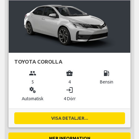
TOYOTA COROLLA
group
business_center
local_gas_station
5
4
Bensin
miscellaneous_services
login
Automatisk
4 Dörr
VISA DETALJER...
MER INFORMATION