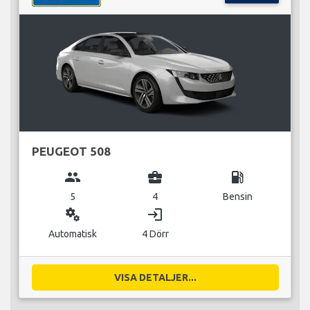
PEUGEOT 508
group
business_center
local_gas_station
5
4
Bensin
miscellaneous_services
login
Automatisk
4 Dörr
VISA DETALJER...