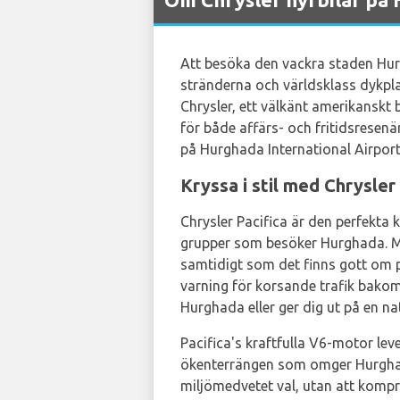
Att besöka den vackra staden Hurg
stränderna och världsklass dykplats
Chrysler, ett välkänt amerikanskt bi
för både affärs- och fritidsresenä
på Hurghada International Airport
Kryssa i stil med Chrysler
Chrysler Pacifica är den perfekta k
grupper som besöker Hurghada. Med
samtidigt som det finns gott om 
varning för korsande trafik bakom,
Hurghada eller ger dig ut på en na
Pacifica's kraftfulla V6-motor lev
ökenterrängen som omger Hurghada
miljömedvetet val, utan att kompro