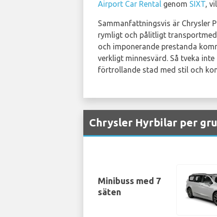
Airport Car Rental
genom
SIXT
, v
Sammanfattningsvis är Chrysler Pac
rymligt och pålitligt transportmed
och imponerande prestanda kommer
verkligt minnesvärd. Så tveka inte
förtrollande stad med stil och ko
Chrysler Hyrbilar per gr
Minibuss med 7
säten