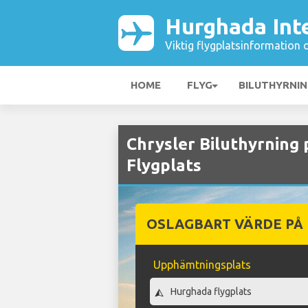
Hurghada Inte
Viktig flygplatsinformation 
HOME
FLYG
BILUTHYRNI
Chrysler Biluthyrning
Flygplats
OSLAGBART VÄRDE PÅ
Upphämtningsplats