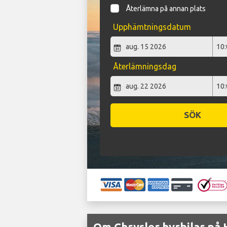
Återlämna på annan plats
Upphämtningsdatum
Återlämningsdag
SÖK
Om Chrysler hyrbilar på 