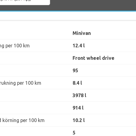
Minivan
ng per 100 km
12.4 l
Front wheel drive
95
rukning per 100 km
8.4 l
3978 l
914 l
d körning per 100 km
10.2 l
5