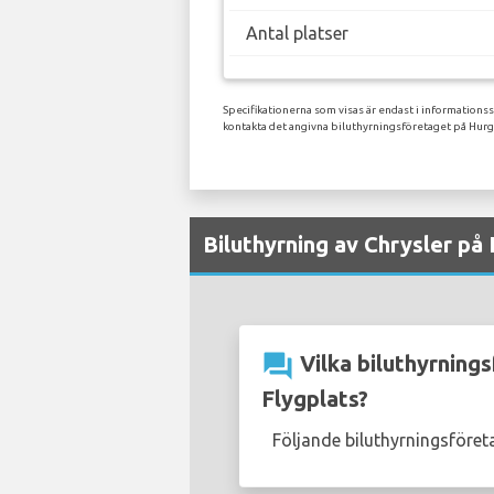
Antal platser
Specifikationerna som visas är endast i informationss
kontakta det angivna biluthyrningsföretaget på Hurg
Biluthyrning av Chrysler på 
question_answer
Vilka biluthyrnings
Flygplats?
Följande biluthyrningsföret