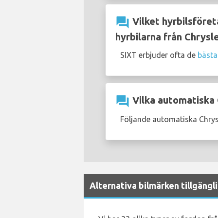
question_answer
Vilket hyrbilsföret
hyrbilarna från Chrysl
SIXT erbjuder ofta de
bästa
question_answer
Vilka automatiska C
Följande automatiska Chrysl
Alternativa bilmärken tillgängl