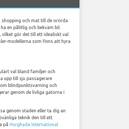
, shopping och mat till de orörda
 ha en pålitlig och bekväm bil.
lket gör det till ett idealiskt val
ysler-modellerna som finns att hyra
ulärt val bland familjer och
 upp till sju passagerare
 som blindpunktsvarning och
gerar genom de livliga gatorna i
ssa genom staden eller ta dig an
nliga teknik den till ett
ra på
Hurghada International