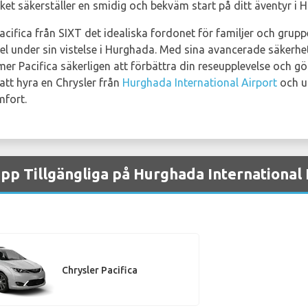
ilket säkerställer en smidig och bekväm start på ditt äventyr i 
ifica från SIXT det idealiska fordonet för familjer och grupper
el under sin vistelse i Hurghada. Med sina avancerade säkerhet
 Pacifica säkerligen att förbättra din reseupplevelse och 
 att hyra en Chrysler från
Hurghada International Airport
och u
mfort.
upp Tillgängliga på Hurghada International 
Chrysler Pacifica