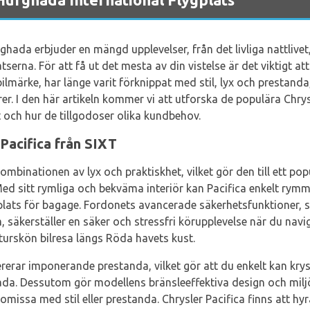
hada erbjuder en mängd upplevelser, från det livliga nattlivet
erna. För att få ut det mesta av din vistelse är det viktigt att
lmärke, har länge varit förknippat med stil, lyx och prestanda, vi
rer. I den här artikeln kommer vi att utforska de populära Chr
 och hur de tillgodoser olika kundbehov.
 Pacifica från SIXT
ombinationen av lyx och praktiskhet, vilket gör den till ett pop
 sitt rymliga och bekväma interiör kan Pacifica enkelt rymma
plats för bagage. Fordonets avancerade säkerhetsfunktioner,
 säkerställer en säker och stressfri körupplevelse när du navi
turskön bilresa längs Röda havets kust.
ererar imponerande prestanda, vilket gör att du enkelt kan kry
. Dessutom gör modellens bränsleeffektiva design och miljövä
missa med stil eller prestanda. Chrysler Pacifica finns att hy