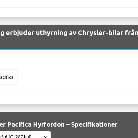
ag erbjuder uthyrning av Chrysler-bilar frå
acifica
er Pacifica Hyrfordon – Specifikationer