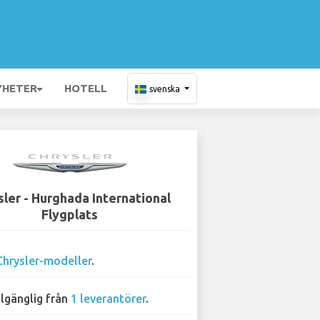
YHETER
HOTELL
svenska
ler - Hurghada International
Flygplats
Chrysler-modeller
.
llgänglig från
1 leverantörer
.