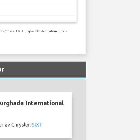
 kommer att få. För specifik information bör du
or
Hurghada International
r av Chrysler:
SIXT