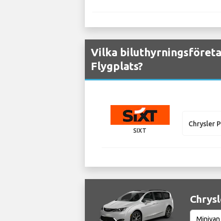
Vilka biluthyrningsföret
Flygplats?
Chrysler P
SIXT
Chrysl