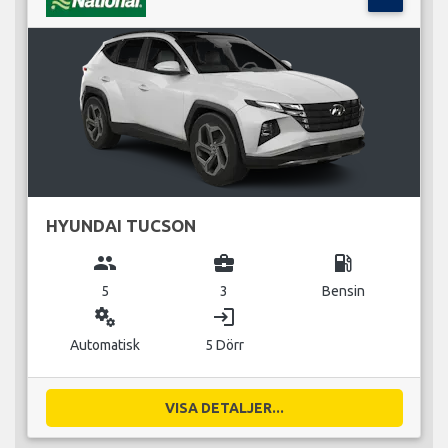
HYUNDAI TUCSON
group
business_center
local_gas_station
5
3
Bensin
miscellaneous_services
login
Automatisk
5 Dörr
VISA DETALJER...