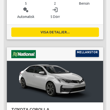
5
2
Bensin
miscellaneous_services
login
Automatisk
5 Dörr
VISA DETALJER...
MELLANSTOR
TOYOTA COROLLA