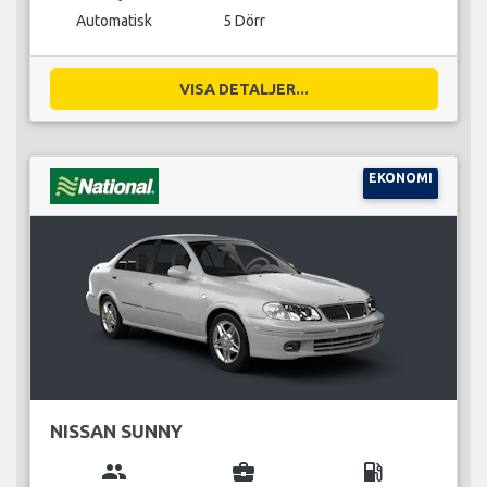
Automatisk
5 Dörr
VISA DETALJER...
EKONOMI
NISSAN SUNNY
group
business_center
local_gas_station