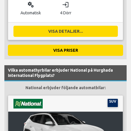
miscellaneous_services
login
Automatisk
4 Dörr
VISA DETALJER...
VISA PRISER
Vilka automathyrbilar erbjuder National på Hurghada
International Flygplats?
National erbjuder följande automatbilar:
SUV