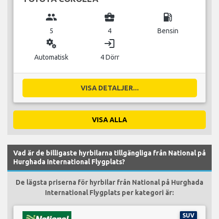
group
business_center
local_gas_station
5
4
Bensin
miscellaneous_services
login
Automatisk
4 Dörr
VISA DETALJER...
VISA ALLA
Vad är de billigaste hyrbilarna tillgängliga från National på
Hurghada International Flygplats?
De lägsta priserna för hyrbilar från National på Hurghada
International Flygplats per kategori är:
SUV