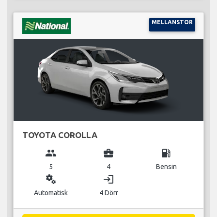
MELLANSTOR
TOYOTA COROLLA
group
business_center
local_gas_station
5
4
Bensin
miscellaneous_services
login
Automatisk
4 Dörr