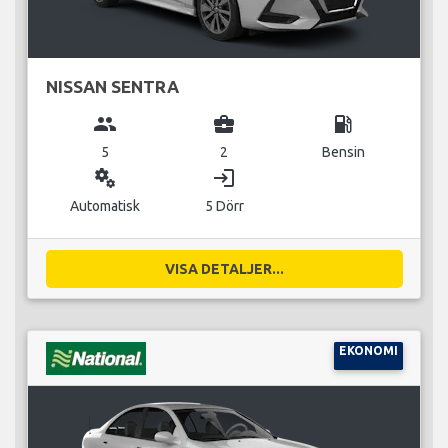
NISSAN SENTRA
group
business_center
local_gas_station
5
2
Bensin
miscellaneous_services
login
Automatisk
5 Dörr
VISA DETALJER...
EKONOMI