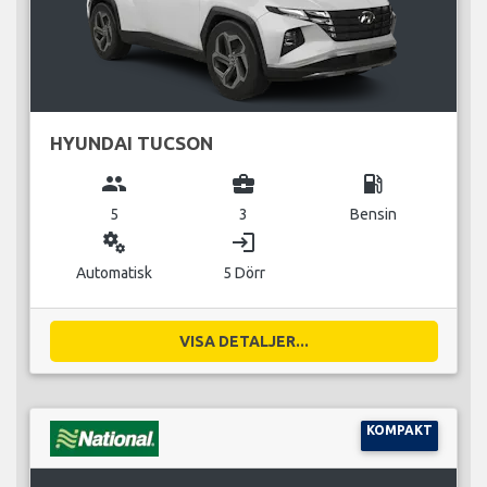
HYUNDAI TUCSON
group
business_center
local_gas_station
5
3
Bensin
miscellaneous_services
login
Automatisk
5 Dörr
VISA DETALJER...
KOMPAKT