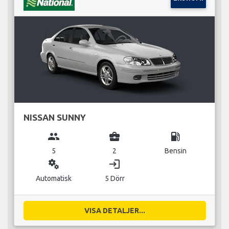
NISSAN SUNNY
group
business_center
local_gas_station
5
2
Bensin
miscellaneous_services
login
Automatisk
5 Dörr
VISA DETALJER...