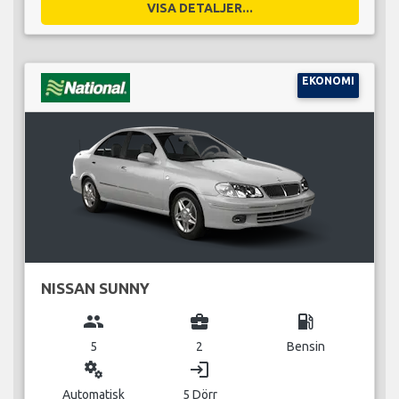
VISA DETALJER...
EKONOMI
NISSAN SUNNY
group
business_center
local_gas_station
5
2
Bensin
miscellaneous_services
login
Automatisk
5 Dörr