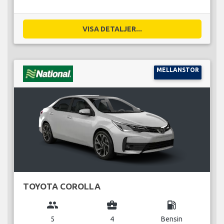
VISA DETALJER...
MELLANSTOR
TOYOTA COROLLA
group
business_center
local_gas_station
5
4
Bensin