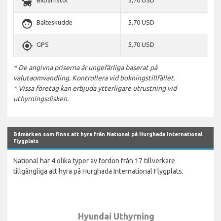
child_friendly
Bilbarnstol
5,70 USD
face
Bälteskudde
5,70 USD
gps_fixed
GPS
5,70 USD
* De angivna priserna är ungefärliga baserat på
valutaomvandling. Kontrollera vid bokningstillfället.
* Vissa företag kan erbjuda ytterligare utrustning vid
uthyrningsdisken.
Bilmärken som finns att hyra från National på Hurghada International
Flygplats
National har 4 olika typer av fordon från 17 tillverkare
tillgängliga att hyra på Hurghada International Flygplats.
Hyundai Uthyrning