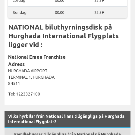
Lördag
00:00
23:59
Söndag
00:00
23:59
NATIONAL biluthyrningsdisk på
Hurghada International Flygplats
ligger vid :
National Emea Franchise
Adress
HURGHADA AIRPORT
TERMINAL 1, HURGHADA,
84511
Tel: 1222327180
Vilka hyrbilar från National finns tillgängliga på Hurghada
International Flygplats?
Familjebussar tillgängliga från National på Hurghada