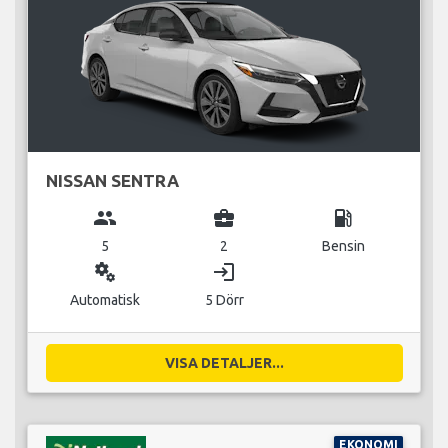
NISSAN SENTRA
group
business_center
local_gas_station
5
2
Bensin
miscellaneous_services
login
Automatisk
5 Dörr
VISA DETALJER...
EKONOMI