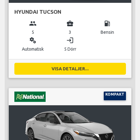
HYUNDAI TUCSON
group
business_center
local_gas_station
5
3
Bensin
miscellaneous_services
login
Automatisk
5 Dörr
VISA DETALJER...
KOMPAKT