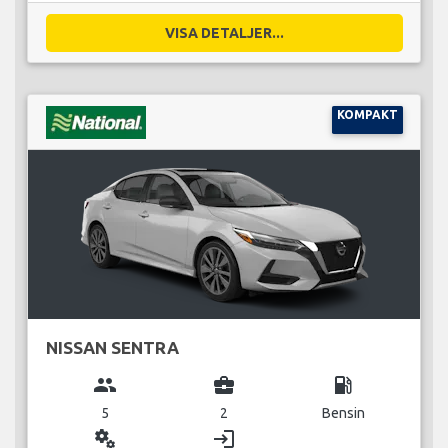
VISA DETALJER...
KOMPAKT
NISSAN SENTRA
group
business_center
local_gas_station
5
2
Bensin
miscellaneous_services
login