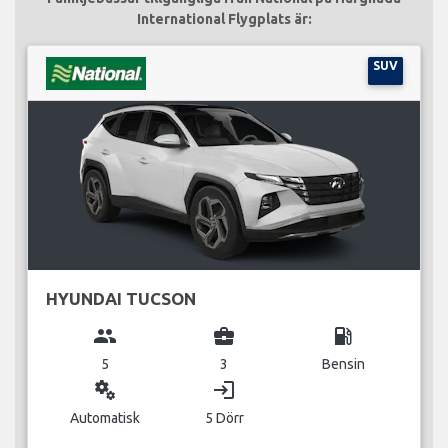
International Flygplats är:
SUV
HYUNDAI TUCSON
group
business_center
local_gas_station
5
3
Bensin
miscellaneous_services
login
Automatisk
5 Dörr