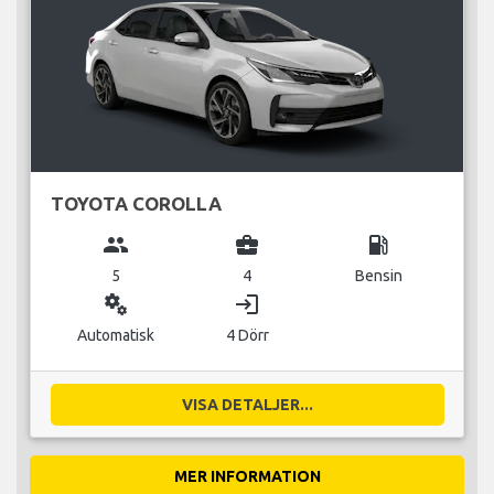
TOYOTA COROLLA
group
business_center
local_gas_station
5
4
Bensin
miscellaneous_services
login
Automatisk
4 Dörr
VISA DETALJER...
MER INFORMATION