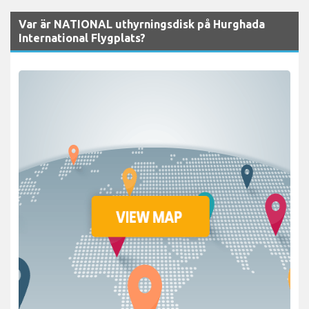
Var är NATIONAL uthyrningsdisk på Hurghada
International Flygplats?