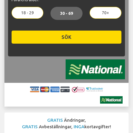
18 - 29
70+
30 - 69
SÖK
GRATIS
Ändringar,
GRATIS
Avbeställningar,
INGA
kortavgifter!