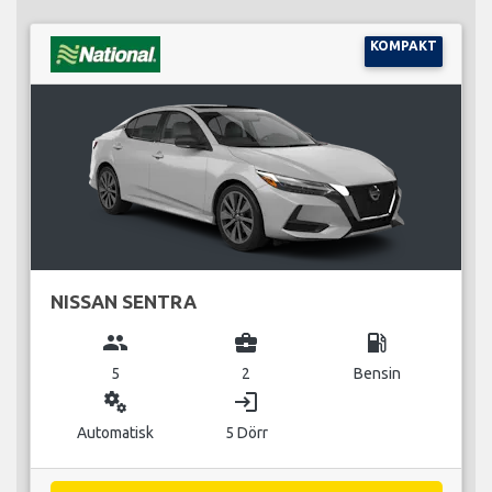
KOMPAKT
NISSAN SENTRA
group
business_center
local_gas_station
5
2
Bensin
miscellaneous_services
login
Automatisk
5 Dörr