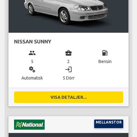
NISSAN SUNNY
group
business_center
local_gas_station
5
2
Bensin
miscellaneous_services
login
Automatisk
5 Dörr
VISA DETALJER...
MELLANSTOR