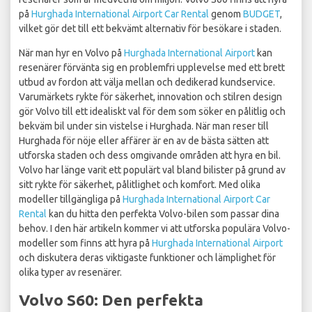
på
Hurghada International Airport Car Rental
genom
BUDGET
,
vilket gör det till ett bekvämt alternativ för besökare i staden.
När man hyr en Volvo på
Hurghada International Airport
kan
resenärer förvänta sig en problemfri upplevelse med ett brett
utbud av fordon att välja mellan och dedikerad kundservice.
Varumärkets rykte för säkerhet, innovation och stilren design
gör Volvo till ett idealiskt val för dem som söker en pålitlig och
bekväm bil under sin vistelse i Hurghada. När man reser till
Hurghada för nöje eller affärer är en av de bästa sätten att
utforska staden och dess omgivande områden att hyra en bil.
Volvo har länge varit ett populärt val bland bilister på grund av
sitt rykte för säkerhet, pålitlighet och komfort. Med olika
modeller tillgängliga på
Hurghada International Airport Car
Rental
kan du hitta den perfekta Volvo-bilen som passar dina
behov. I den här artikeln kommer vi att utforska populära Volvo-
modeller som finns att hyra på
Hurghada International Airport
och diskutera deras viktigaste funktioner och lämplighet för
olika typer av resenärer.
Volvo S60: Den perfekta