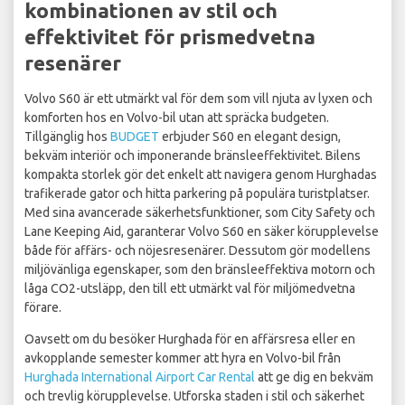
kombinationen av stil och
effektivitet för prismedvetna
resenärer
Volvo S60 är ett utmärkt val för dem som vill njuta av lyxen och
komforten hos en Volvo-bil utan att spräcka budgeten.
Tillgänglig hos
BUDGET
erbjuder S60 en elegant design,
bekväm interiör och imponerande bränsleeffektivitet. Bilens
kompakta storlek gör det enkelt att navigera genom Hurghadas
trafikerade gator och hitta parkering på populära turistplatser.
Med sina avancerade säkerhetsfunktioner, som City Safety och
Lane Keeping Aid, garanterar Volvo S60 en säker körupplevelse
både för affärs- och nöjesresenärer. Dessutom gör modellens
miljövänliga egenskaper, som den bränsleeffektiva motorn och
låga CO2-utsläpp, den till ett utmärkt val för miljömedvetna
förare.
Oavsett om du besöker Hurghada för en affärsresa eller en
avkopplande semester kommer att hyra en Volvo-bil från
Hurghada International Airport Car Rental
att ge dig en bekväm
och trevlig körupplevelse. Utforska staden i stil och säkerhet