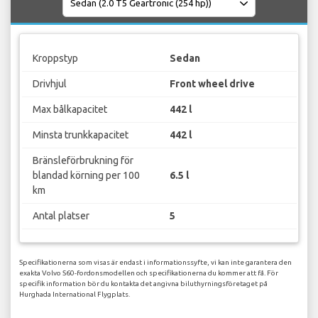
Kroppstyp
Sedan
Drivhjul
Front wheel drive
Max bålkapacitet
442 l
Minsta trunkkapacitet
442 l
Bränsleförbrukning för
blandad körning per 100
6.5 l
km
Antal platser
5
Specifikationerna som visas är endast i informationssyfte, vi kan inte garantera den
exakta Volvo S60-fordonsmodellen och specifikationerna du kommer att få. För
specifik information bör du kontakta det angivna biluthyrningsföretaget på
Hurghada International Flygplats.