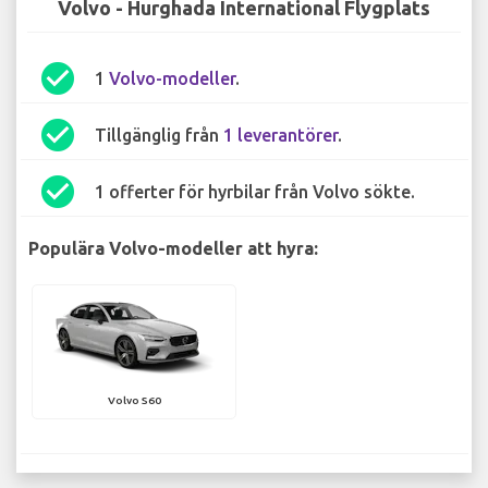
Volvo - Hurghada International Flygplats
check_circle
1
Volvo-modeller
.
check_circle
Tillgänglig från
1 leverantörer
.
check_circle
1 offerter för hyrbilar från Volvo sökte.
Populära Volvo-modeller att hyra:
Volvo S60