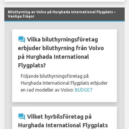
Biluthyrning av Volvo på Hurghada International Flygplats –
Vanliga frågor
question_answer
Vilka biluthyrningsföretag
erbjuder biluthyrning från Volvo
på Hurghada International
Flygplats?
Följande biluthyrningsföretag på
Hurghada International Flygplats erbjuder
en rad modeller av Volvo:
BUDGET
question_answer
Vilket hyrbilsföretag på
Hurghada International Flygplats