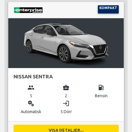
KOMPAKT
NISSAN SENTRA
group
business_center
local_gas_station
5
2
Bensin
miscellaneous_services
login
Automatisk
5 Dörr
VISA DETALJER...