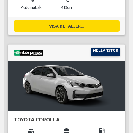
Automatisk
4 Dörr
VISA DETALJER...
MELLANSTOR
TOYOTA COROLLA
group
business_center
local_gas_station