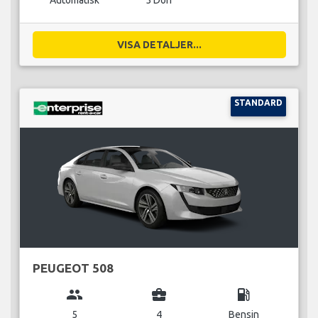
Automatisk
5 Dörr
VISA DETALJER...
STANDARD
PEUGEOT 508
group
business_center
local_gas_station
5
4
Bensin