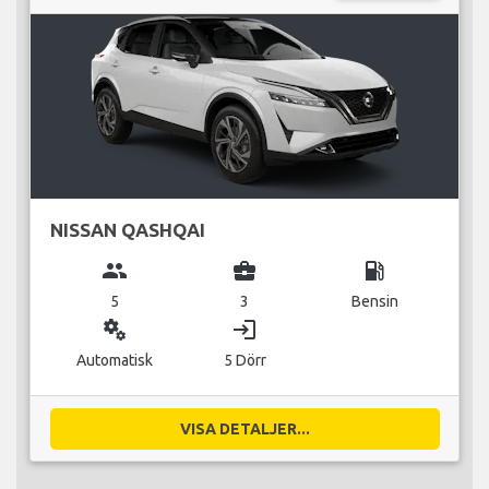
NISSAN QASHQAI
group
business_center
local_gas_station
5
3
Bensin
miscellaneous_services
login
Automatisk
5 Dörr
VISA DETALJER...