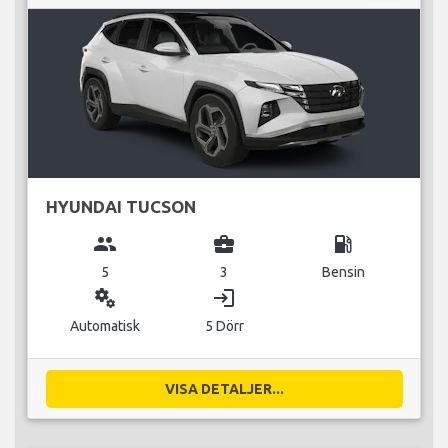
HYUNDAI TUCSON
group
business_center
local_gas_station
5
3
Bensin
miscellaneous_services
login
Automatisk
5 Dörr
VISA DETALJER...