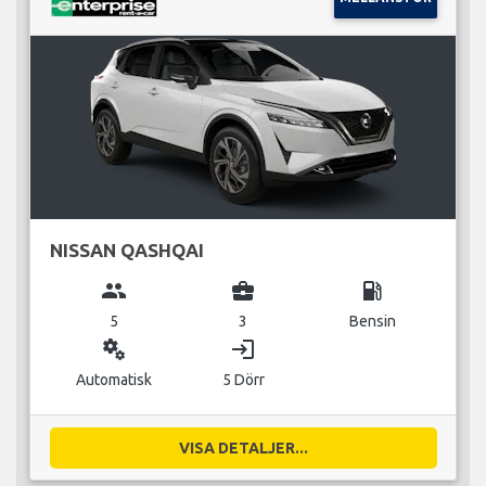
NISSAN QASHQAI
group
business_center
local_gas_station
5
3
Bensin
miscellaneous_services
login
Automatisk
5 Dörr
VISA DETALJER...