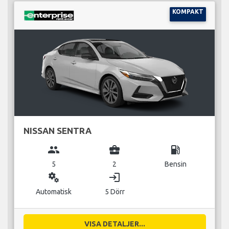
KOMPAKT
NISSAN SENTRA
group
business_center
local_gas_station
5
2
Bensin
miscellaneous_services
login
Automatisk
5 Dörr
VISA DETALJER...