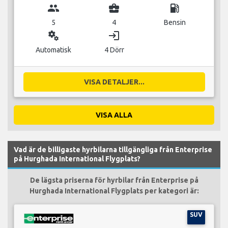
group
business_center
local_gas_station
5
4
Bensin
miscellaneous_services
login
Automatisk
4 Dörr
VISA DETALJER...
VISA ALLA
Vad är de billigaste hyrbilarna tillgängliga från Enterprise
på Hurghada International Flygplats?
De lägsta priserna för hyrbilar från Enterprise på
Hurghada International Flygplats per kategori är:
SUV