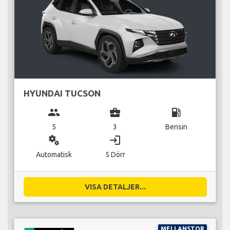
HYUNDAI TUCSON
group
business_center
local_gas_station
5
3
Bensin
miscellaneous_services
login
Automatisk
5 Dörr
VISA DETALJER...
MELLANSTOR