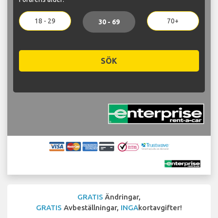
18 - 29
70+
30 - 69
SÖK
GRATIS
Ändringar,
GRATIS
Avbeställningar,
INGA
kortavgifter!