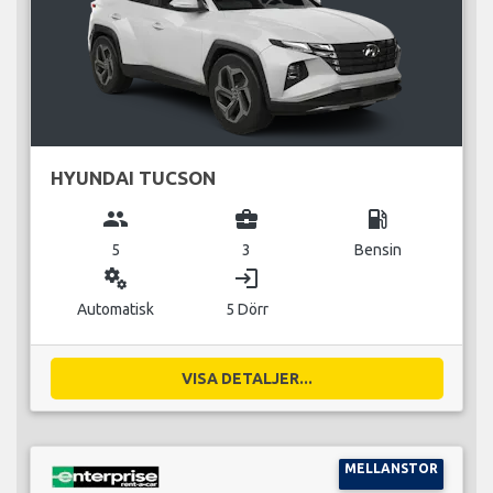
HYUNDAI TUCSON
group
business_center
local_gas_station
5
3
Bensin
miscellaneous_services
login
Automatisk
5 Dörr
VISA DETALJER...
MELLANSTOR