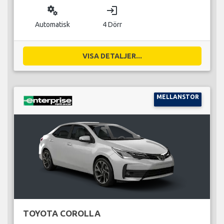
miscellaneous_services
login
Automatisk
4 Dörr
VISA DETALJER...
MELLANSTOR
TOYOTA COROLLA