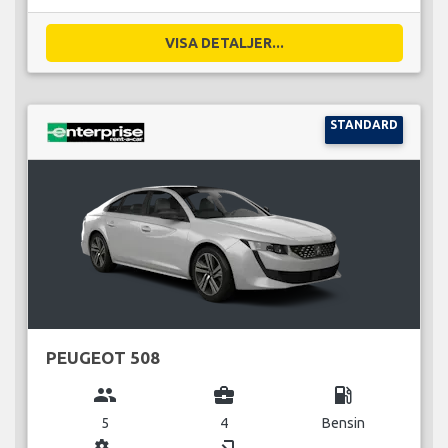
VISA DETALJER...
STANDARD
PEUGEOT 508
group
business_center
local_gas_station
5
4
Bensin