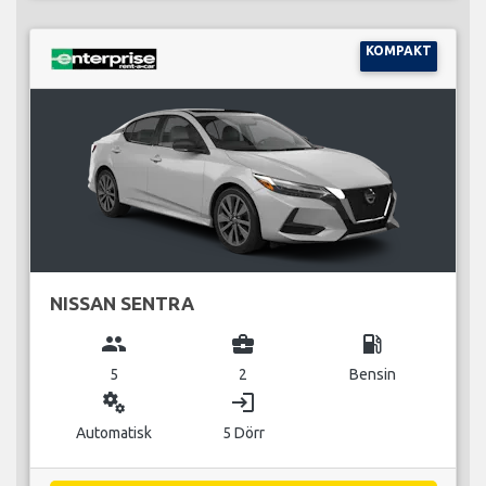
KOMPAKT
NISSAN SENTRA
group
business_center
local_gas_station
5
2
Bensin
miscellaneous_services
login
Automatisk
5 Dörr