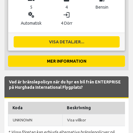
5
4
Bensin
miscellaneous_services
login
Automatisk
4 Dörr
VISA DETALJER...
MER INFORMATION
Vad är bränslepolicyn när du hyr en bil från ENTERPRISE
på Hurghada International Flygplats?
Koda
Beskrivning
UNKNOWN
Visa villkor
* Vissa företag kan erbjuda alternativa bränslepolicyer på