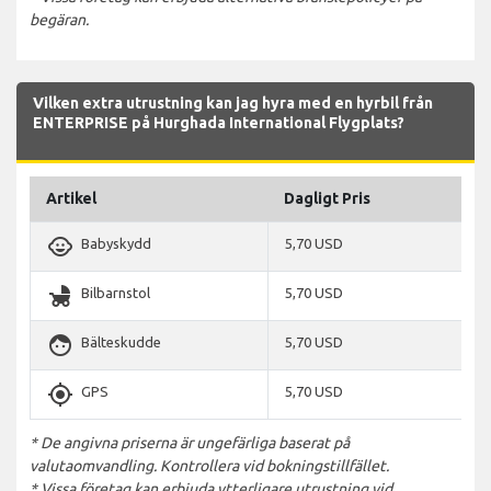
begäran.
Vilken extra utrustning kan jag hyra med en hyrbil från
ENTERPRISE på Hurghada International Flygplats?
Artikel
Dagligt Pris
child_care
Babyskydd
5,70 USD
child_friendly
Bilbarnstol
5,70 USD
face
Bälteskudde
5,70 USD
gps_fixed
GPS
5,70 USD
* De angivna priserna är ungefärliga baserat på
valutaomvandling. Kontrollera vid bokningstillfället.
* Vissa företag kan erbjuda ytterligare utrustning vid