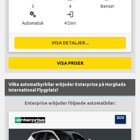
5
4
Bensin
miscellaneous_services
login
Automatisk
4 Dörr
VISA DETALJER...
VISA PRISER
Vilka automathyrbilar erbjuder Enterprise på Hurghada
International Flygplats?
Enterprise erbjuder följande automatbilar:
SUV