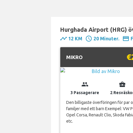
Hurghada Airport (HRG) öv
timeline
schedule
payment
12 KM
20 Minuter.
€
MIKRO
group
business_center
3 Passagerare
2 Resväsko
Den billigaste överföringen för par 
familjer med ett barn Exempel: VW P
Opel Corsa, Renault Clio, Skoda Fabi
etc.