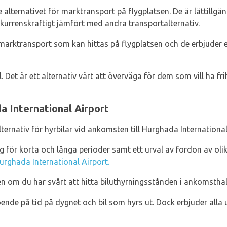
 alternativet för marktransport på flygplatsen. De är lättillgä
nkurrenskraftigt jämfört med andra transportalternativ.
 marktransport som kan hittas på flygplatsen och de erbjuder e
l. Det är ett alternativ värt att överväga för dem som vill ha f
a International Airport
lternativ för hyrbilar vid ankomsten till Hurghada International
g för korta och långa perioder samt ett urval av fordon av oli
Hurghada International Airport.
n om du har svårt att hitta biluthyrningsstånden i ankomsthal
oende på tid på dygnet och bil som hyrs ut. Dock erbjuder alla