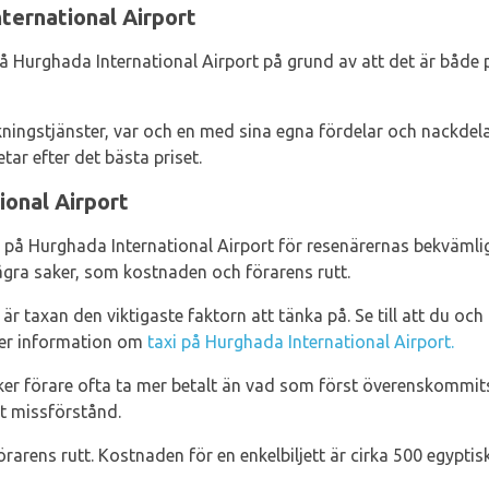
ternational Airport
på Hurghada International Airport på grund av att det är både 
kningstjänster, var och en med sina egna fördelar och nackdel
etar efter det bästa priset.
ional Airport
iga på Hurghada International Airport för resenärernas bekvämlig
gra saker, som kostnaden och förarens rutt.
n är taxan den viktigaste faktorn att tänka på. Se till att du 
. Mer information om
taxi på Hurghada International Airport.
söker förare ofta ta mer betalt än vad som först överenskommit
ot missförstånd.
örarens rutt. Kostnaden för en enkelbiljett är cirka 500 egyptis