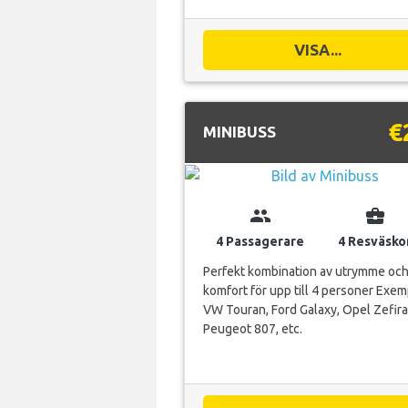
VISA...
€
MINIBUSS
group
business_center
4 Passagerare
4 Resväsko
Perfekt kombination av utrymme oc
komfort för upp till 4 personer Exem
VW Touran, Ford Galaxy, Opel Zefira
Peugeot 807, etc.