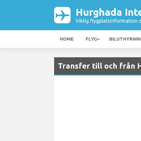
Hurghada Inte
Viktig flygplatsinformation 
HOME
FLYG
BILUTHYRNI
Transfer till och från