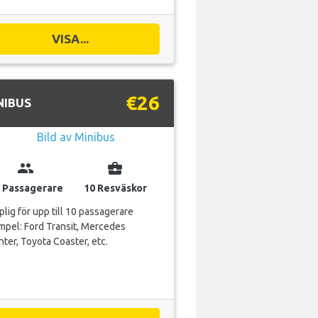
VISA...
€26
NIBUS
group
business_center
 Passagerare
10 Resväskor
lig för upp till 10 passagerare
pel: Ford Transit, Mercedes
nter, Toyota Coaster, etc.