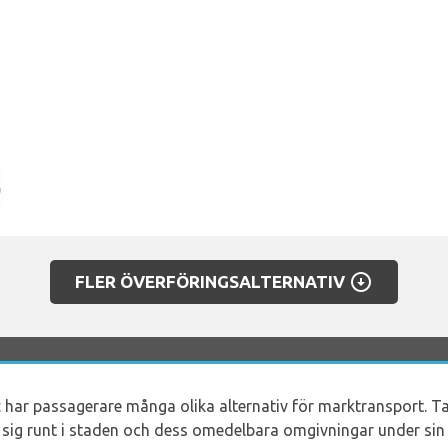
arrow_circle_down
FLER ÖVERFÖRINGSALTERNATIV
t
har passagerare många olika alternativ för marktransport. Tax
a sig runt i staden och dess omedelbara omgivningar under sin 