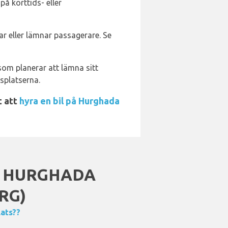
på korttids- eller
r eller lämnar passagerare. Se
 som planerar att lämna sitt
splatserna.
t att
hyra en bil på Hurghada
N HURGHADA
RG)
lats??