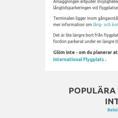
Anläggningen erbjuder möjligheter t
långtidsparkeringen vid flygplatse
Terminalen ligger inom gångavstån
mer information om
lång- och kor
Det är lite längre bort från flygp
fordon parkerat under en längre t
Glöm inte - om du planerar a
International Flygplats
.
POPULÄRA 
IN
Behöv