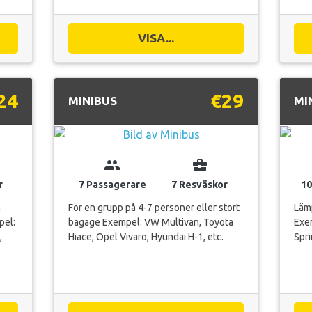
VISA...
24
€29
MINIBUS
MI
group
business_center
r
7 Passagerare
7 Resväskor
10
h
För en grupp på 4-7 personer eller stort
Lämp
pel:
bagage Exempel: VW Multivan, Toyota
Exem
,
Hiace, Opel Vivaro, Hyundai H-1, etc.
Spri