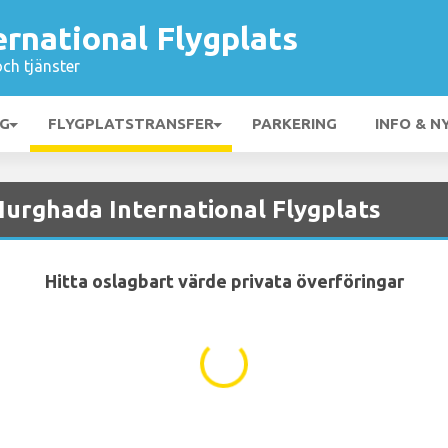
rnational Flygplats
och tjänster
NG
FLYGPLATSTRANSFER
PARKERING
INFO & N
 Hurghada International Flygplats
Hitta oslagbart värde privata överföringar
...