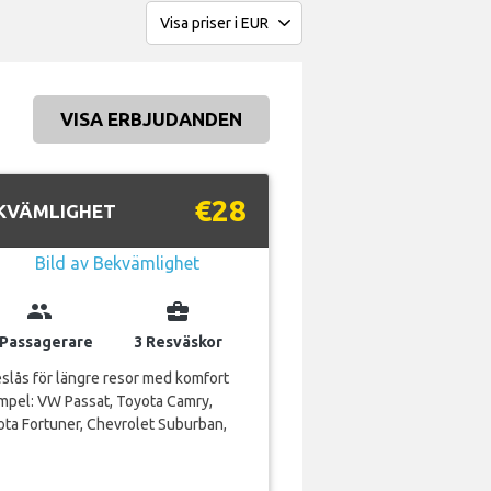
VISA ERBJUDANDEN
€28
KVÄMLIGHET
group
business_center
 Passagerare
3 Resväskor
slås för längre resor med komfort
mpel: VW Passat, Toyota Camry,
ta Fortuner, Chevrolet Suburban,