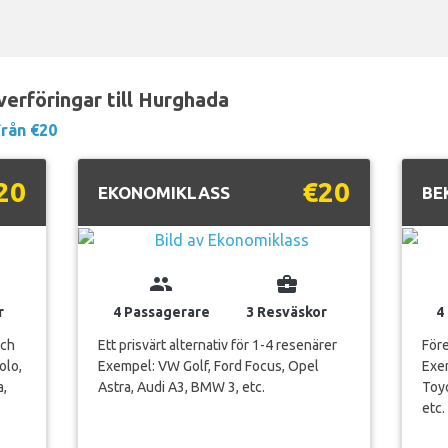
erföringar till Hurghada
Från €20
20
€20
EKONOMIKLASS
BE
group
business_center
r
4 Passagerare
3 Resväskor
4
och
Ett prisvärt alternativ för 1-4 resenärer
Före
olo,
Exempel: VW Golf, Ford Focus, Opel
Exe
a,
Astra, Audi A3, BMW 3, etc.
Toyo
etc.