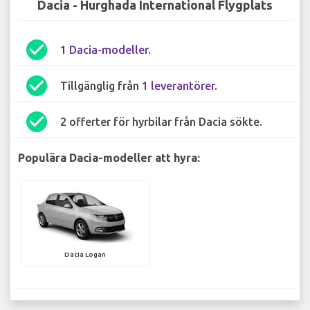
Dacia - Hurghada International Flygplats
check_circle
1
Dacia-modeller
.
check_circle
Tillgänglig från
1 leverantörer
.
check_circle
2 offerter för hyrbilar från Dacia sökte.
Populära Dacia-modeller att hyra:
Dacia Logan