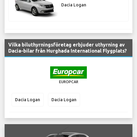
Dacia Logan
Vilka biluthyrningsföretag erbjuder uthyrning av
Dacia-bilar från Hurghada International Flygplats?
EUROPCAR
Dacia Logan
Dacia Logan