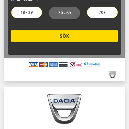
18 - 29
70+
30 - 69
SÖK