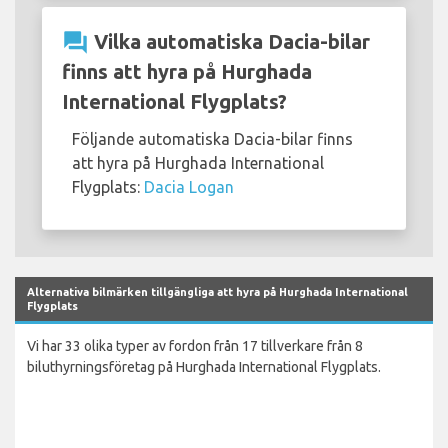
question_answer
Vilka automatiska Dacia-bilar
finns att hyra på Hurghada
International Flygplats?
Följande automatiska Dacia-bilar finns
att hyra på Hurghada International
Flygplats:
Dacia Logan
Alternativa bilmärken tillgängliga att hyra på Hurghada International
Flygplats
Vi har 33 olika typer av fordon från 17 tillverkare från 8
biluthyrningsföretag på Hurghada International Flygplats.