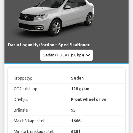
Dacia Logan Hyrfordon – Specifikationer
Kroppstyp
Sedan
CO2-utsläpp
128 g/km
Drivhjul
Front wheel drive
Bränsle
95
Max bålkapacitet
1666 l
Minsta trunkkapacitet
628 l