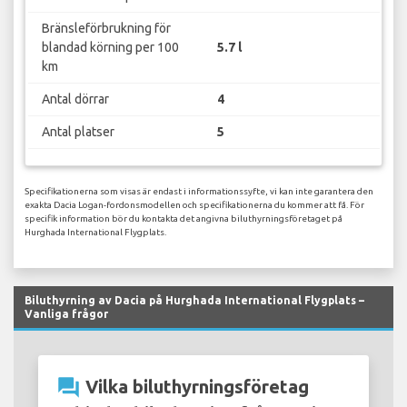
Bränsleförbrukning för
blandad körning per 100
5.7 l
km
Antal dörrar
4
Antal platser
5
Specifikationerna som visas är endast i informationssyfte, vi kan inte garantera den
exakta Dacia Logan-fordonsmodellen och specifikationerna du kommer att få. För
specifik information bör du kontakta det angivna biluthyrningsföretaget på
Hurghada International Flygplats.
Biluthyrning av Dacia på Hurghada International Flygplats –
Vanliga frågor
question_answer
Vilka biluthyrningsföretag