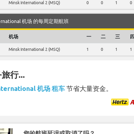
Minsk International 2 (MSQ)
0
0
1
0
nternational 机场 的每周定期航班
机场
一
二
三
Minsk International 2 (MSQ)
1
0
1
1
行...
nternational 机场 租车
节省大量资金。
您的航班延误或取消了吗？