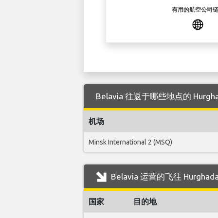
有用的航空公司
Belavia 往返于哪些地点的 Hurghada
机场
Minsk International 2 (MSQ)
Belavia 运营的飞往 Hurghad
国家
目的地