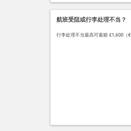
航班受阻或行李处理不当？
行李处理不当最高可索赔 £1,600