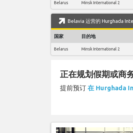
Belarus
Minsk International 2
Belavia 运营的 Hurghada I
国家
目的地
Belarus
Minsk International 2
正在规划假期或商务旅
提前预订
在 Hurghada I