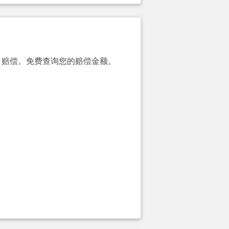
00）赔偿。免费查询您的赔偿金额。