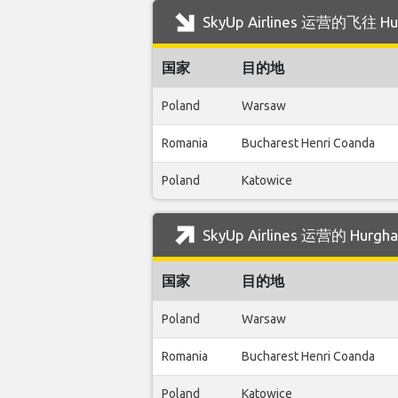
SkyUp Airlines 运营的飞往 H
国家
目的地
Poland
Warsaw
Romania
Bucharest Henri Coanda
Poland
Katowice
SkyUp Airlines 运营的 Hurg
国家
目的地
Poland
Warsaw
Romania
Bucharest Henri Coanda
Poland
Katowice