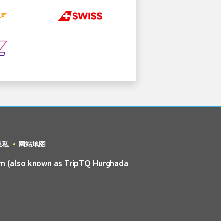
隐私
网站地图
m (also known as TripTQ Hurghada