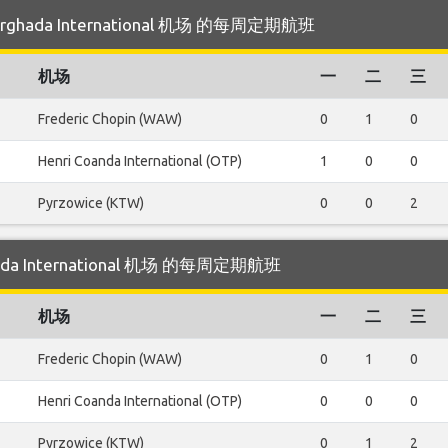
urghada International 机场 的每周定期航班
机场
一
二
三
Frederic Chopin (WAW)
0
1
0
Henri Coanda International (OTP)
1
0
0
Pyrzowice (KTW)
0
0
2
hada International 机场 的每周定期航班
机场
一
二
三
Frederic Chopin (WAW)
0
1
0
Henri Coanda International (OTP)
0
0
0
Pyrzowice (KTW)
0
1
2