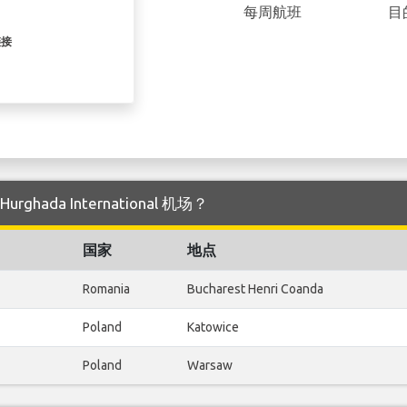
每周航班
目
链接
rghada International 机场？
国家
地点
Romania
Bucharest Henri Coanda
Poland
Katowice
Poland
Warsaw