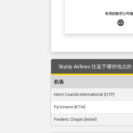
有用的航空公司
SkyUp Airlines 往返于哪些地点的 Hu
机场
Henri Coanda International (OTP)
Pyrzowice (KTW)
Frederic Chopin (WAW)