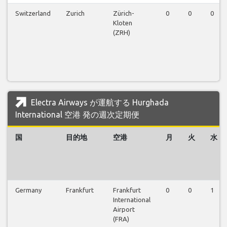
Switzerland
Zurich
Zürich-
0
0
0
Kloten
(ZRH)
Electra Airways が運航する Hurghada
International 空港 発の週次定期便
国
目的地
空港
月
火
水
Germany
Frankfurt
Frankfurt
0
0
1
International
Airport
(FRA)