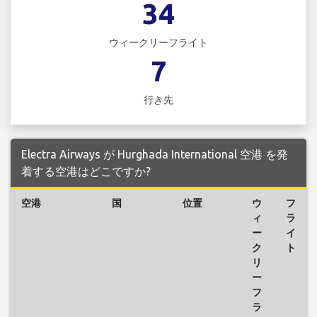
34
ウィークリーフライト
7
行き先
Electra Airways が Hurghada International 空港 を発
着する空港はどこですか?
空港
国
位置
ウ
フ
ィ
ラ
ー
イ
ク
ト
リ
ー
フ
ラ