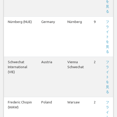
を
見
る
Nürnberg (NUE)
Germany
Nürnberg
9
フ
ラ
イ
ト
を
見
る
Schwechat
Austria
Vienna
2
フ
International
Schwechat
ラ
(VIE)
イ
ト
を
見
る
Frederic Chopin
Poland
Warsaw
2
フ
(WAW)
ラ
イ