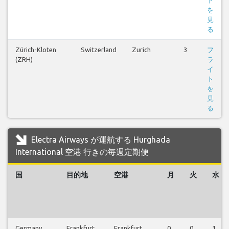
ト
を
見
る
Zürich-Kloten
Switzerland
Zurich
3
フ
(ZRH)
ラ
イ
ト
を
見
る
Electra Airways が運航する Hurghada
International 空港 行きの毎週定期便
国
目的地
空港
月
火
水
Germany
Frankfurt
Frankfurt
0
0
1