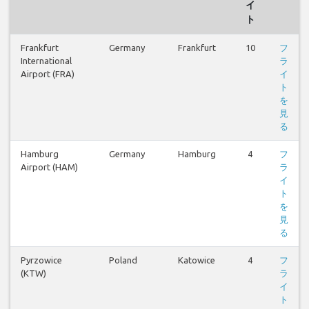
イ
ト
Frankfurt
Germany
Frankfurt
10
フ
International
ラ
Airport (FRA)
イ
ト
を
見
る
Hamburg
Germany
Hamburg
4
フ
Airport (HAM)
ラ
イ
ト
を
見
る
Pyrzowice
Poland
Katowice
4
フ
(KTW)
ラ
イ
ト