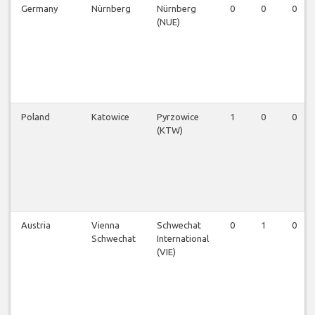
Germany
Nürnberg
Nürnberg
0
0
0
(NUE)
Poland
Katowice
Pyrzowice
1
0
0
(KTW)
Austria
Vienna
Schwechat
0
1
0
Schwechat
International
(VIE)