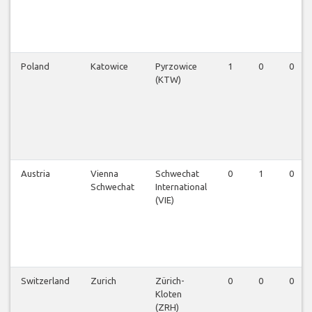
Poland
Katowice
Pyrzowice
1
0
0
(KTW)
Austria
Vienna
Schwechat
0
1
0
Schwechat
International
(VIE)
Switzerland
Zurich
Zürich-
0
0
0
Kloten
(ZRH)