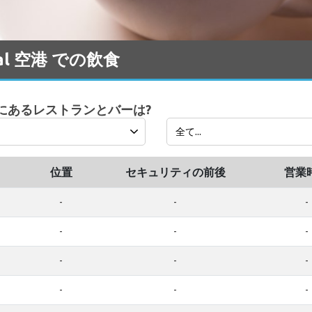
onal 空港 での飲食
al 空港 にあるレストランとバーは?
位置
セキュリティの前後
営業
-
-
-
-
-
-
-
-
-
-
-
-