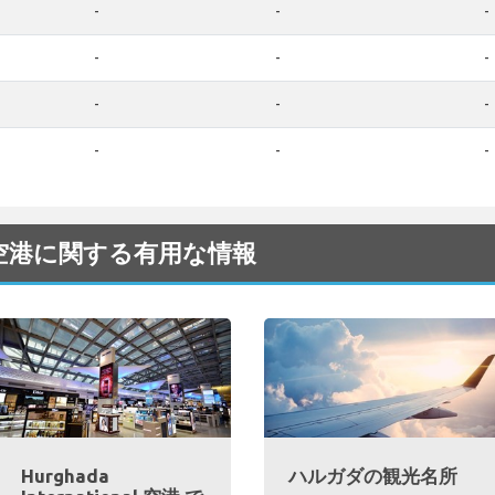
-
-
-
-
-
-
-
-
-
-
-
-
onal 空港に関する有用な情報
Hurghada
ハルガダの観光名所