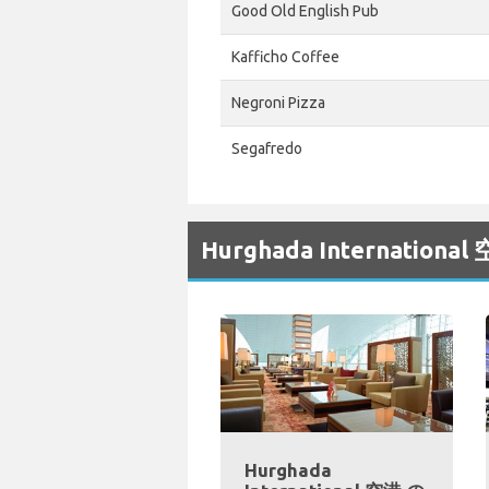
Good Old English Pub
Kafficho Coffee
Negroni Pizza
Segafredo
Hurghada Internati
Hurghada