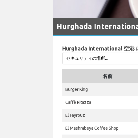
Hurghada Internati
Hurghada Internation
名前
Burger King
Caffè Ritazza
El Fayrouz
El Mashrabeya Coffee Shop