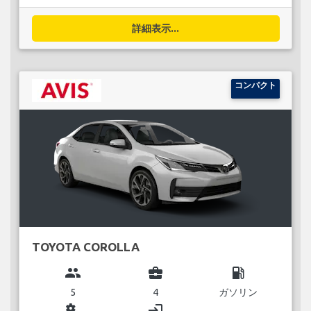
詳細表示...
コンパクト
TOYOTA COROLLA
group
business_center
local_gas_station
5
4
ガソリン
miscellaneous_services
login