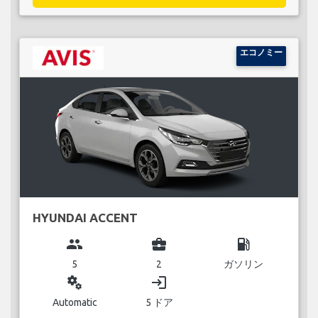
エコノミー
HYUNDAI ACCENT
group
business_center
local_gas_station
5
2
ガソリン
miscellaneous_services
login
Automatic
5 ドア