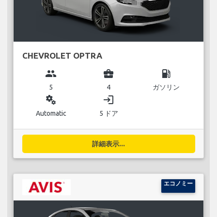
CHEVROLET OPTRA
group
business_center
local_gas_station
5
4
ガソリン
miscellaneous_services
login
Automatic
5 ドア
詳細表示...
エコノミー