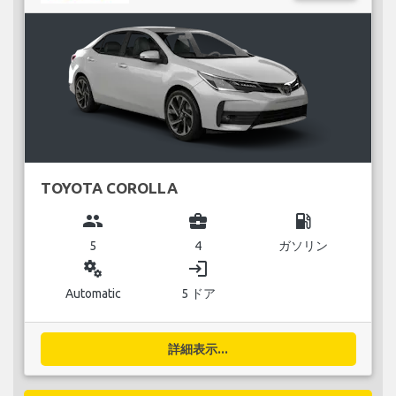
TOYOTA COROLLA
group
business_center
local_gas_station
5
4
ガソリン
miscellaneous_services
login
Automatic
5 ドア
詳細表示...