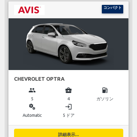
コンパクト
CHEVROLET OPTRA
group
business_center
local_gas_station
5
4
ガソリン
miscellaneous_services
login
Automatic
5 ドア
詳細表示...