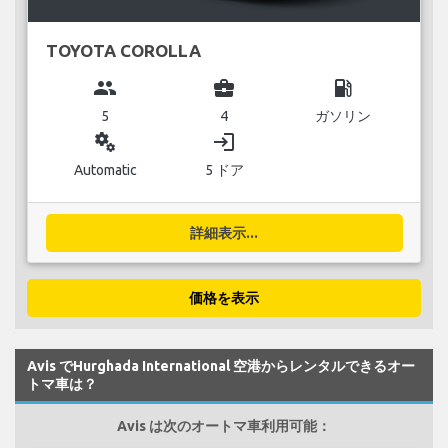
TOYOTA COROLLA
group
business_center
local_gas_station
5
4
ガソリン
miscellaneous_services
login
Automatic
5 ドア
詳細表示...
価格を表示
Avis でHurghada International 空港からレンタルできるオー
トマ車は？
Avis は次のオートマ車利用可能：