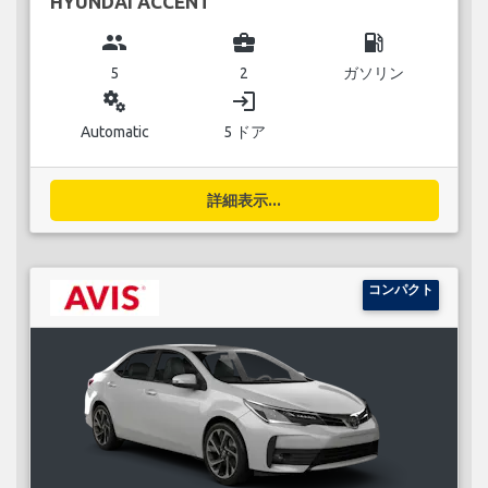
HYUNDAI ACCENT
group
business_center
local_gas_station
5
2
ガソリン
miscellaneous_services
login
Automatic
5 ドア
詳細表示...
コンパクト