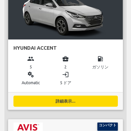
HYUNDAI ACCENT
group
business_center
local_gas_station
5
2
ガソリン
miscellaneous_services
login
Automatic
5 ドア
詳細表示...
コンパクト