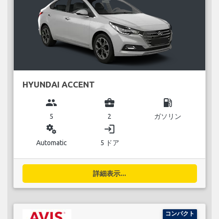
HYUNDAI ACCENT
group
business_center
local_gas_station
5
2
ガソリン
miscellaneous_services
login
Automatic
5 ドア
詳細表示...
コンパクト