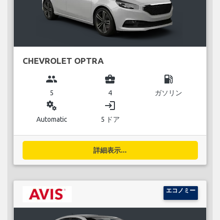
CHEVROLET OPTRA
group
business_center
local_gas_station
5
4
ガソリン
miscellaneous_services
login
Automatic
5 ドア
詳細表示...
エコノミー