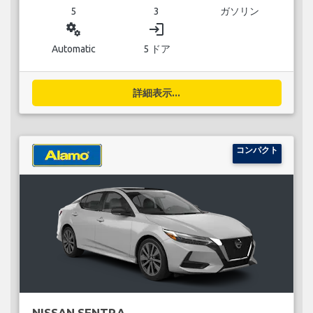
5
3
ガソリン
miscellaneous_services
login
Automatic
5 ドア
詳細表示...
コンパクト
NISSAN SENTRA