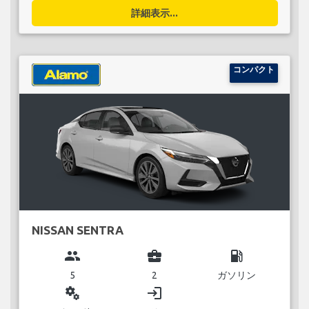
詳細表示...
コンパクト
NISSAN SENTRA
group
business_center
local_gas_station
5
2
ガソリン
miscellaneous_services
login