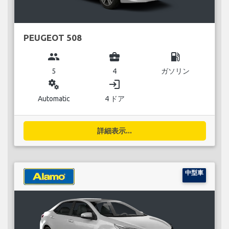
PEUGEOT 508
group
business_center
local_gas_station
5
4
ガソリン
miscellaneous_services
login
Automatic
4 ドア
詳細表示...
中型車