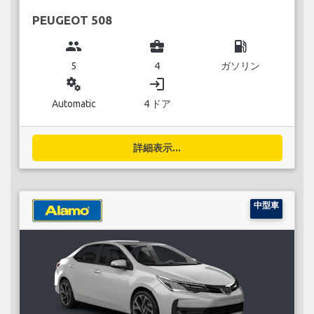
PEUGEOT 508
group
business_center
local_gas_station
5
4
ガソリン
miscellaneous_services
login
Automatic
4 ドア
詳細表示...
中型車