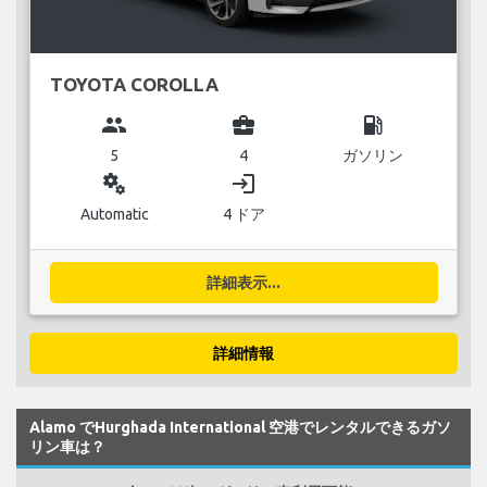
TOYOTA COROLLA
group
business_center
local_gas_station
5
4
ガソリン
miscellaneous_services
login
Automatic
4 ドア
詳細表示...
詳細情報
Alamo でHurghada International 空港でレンタルできるガソ
リン車は？