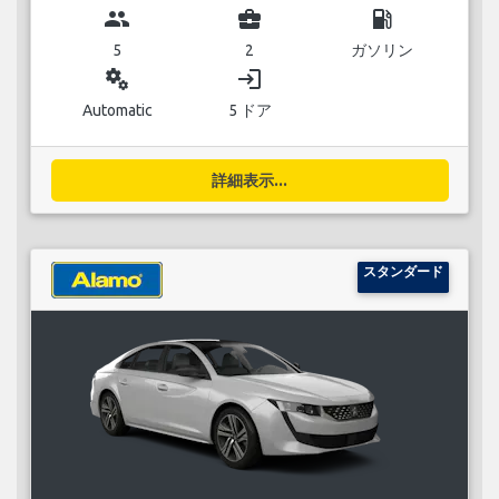
group
business_center
local_gas_station
5
2
ガソリン
miscellaneous_services
login
Automatic
5 ドア
詳細表示...
スタンダード