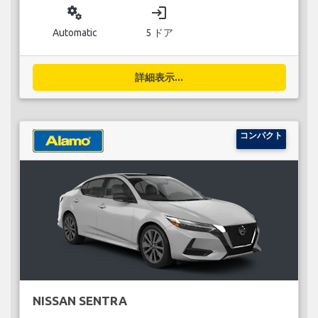
miscellaneous_services
login
Automatic
5 ドア
詳細表示...
コンパクト
NISSAN SENTRA