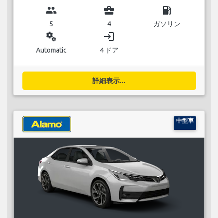
group
business_center
local_gas_station
5
4
ガソリン
miscellaneous_services
login
Automatic
4 ドア
詳細表示...
中型車