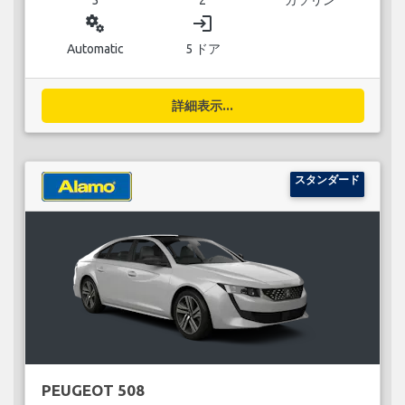
miscellaneous_services
login
Automatic
5 ドア
詳細表示...
スタンダード
PEUGEOT 508