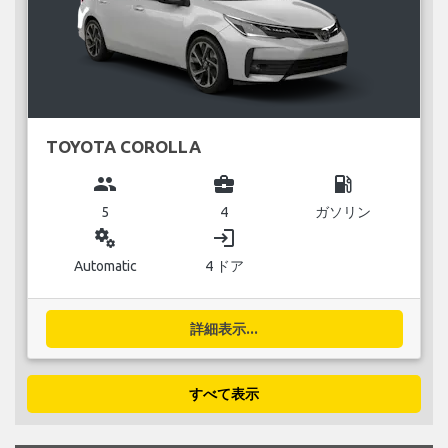
TOYOTA COROLLA
group
business_center
local_gas_station
5
4
ガソリン
miscellaneous_services
login
Automatic
4 ドア
詳細表示...
すべて表示