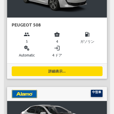
PEUGEOT 508
group
business_center
local_gas_station
5
4
ガソリン
miscellaneous_services
login
Automatic
4 ドア
詳細表示...
中型車