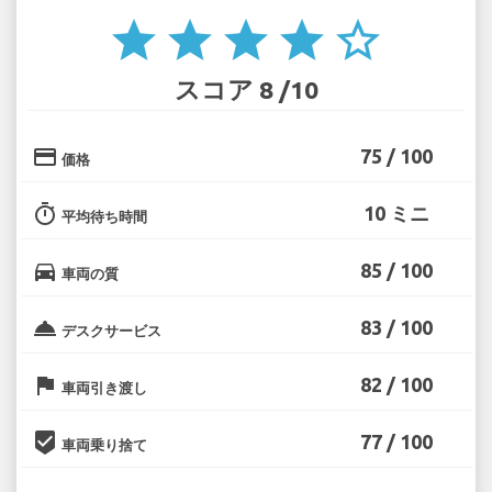
star
star
star
star
star_border
スコア 8 /10
credit_card
75 / 100
価格
timer
10 ミニ
平均待ち時間
directions_car
85 / 100
車両の質
room_service
83 / 100
デスクサービス
flag
82 / 100
車両引き渡し
beenhere
77 / 100
車両乗り捨て