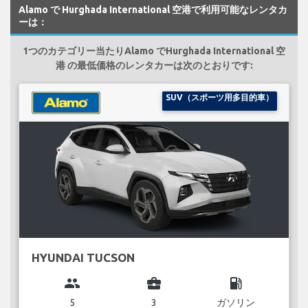
Alamo で Hurghada International 空港で利用可能なレンタカ
ーは：
1つのカテゴリー当たりAlamo でHurghada International 空
港 の最低価格のレンタカーは次のとおりです:
SUV（スポーツ用多目的車）
HYUNDAI TUCSON
group
business_center
local_gas_station
5
3
ガソリン