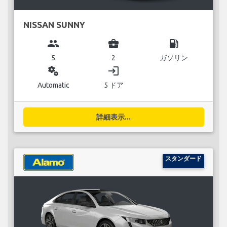
NISSAN SUNNY
group
business_center
local_gas_station
5
2
ガソリン
miscellaneous_services
login
Automatic
5 ドア
詳細表示...
スタンダード