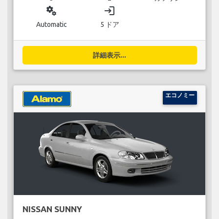
miscellaneous_services
login
Automatic
5 ドア
詳細表示...
エコノミー
NISSAN SUNNY