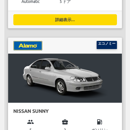
Automatic
5 ドア
詳細表示...
エコノミー
NISSAN SUNNY
group
business_center
local_gas_station
5
2
ガソリン