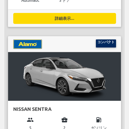
Automatic
5 ドア
詳細表示...
コンパクト
NISSAN SENTRA
group
business_center
local_gas_station
5
2
ガソリン