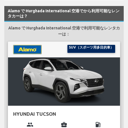
Alamo で Hurghada International 空港でから利用可能なレン
タカーは？
Alamo で Hurghada International 空港で利用可能なレンタカ
ーは：
SUV（スポーツ用多目的車）
HYUNDAI TUCSON
group
business_center
local_gas_station