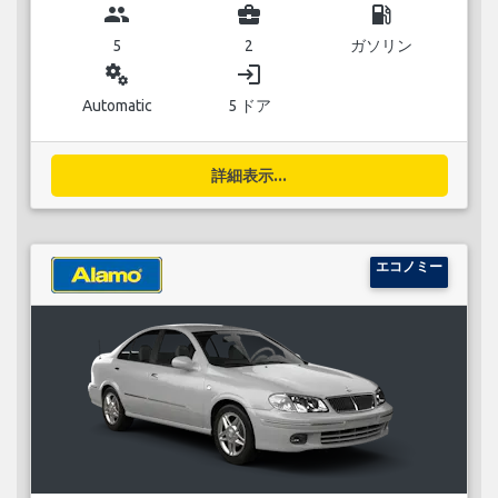
group
business_center
local_gas_station
5
2
ガソリン
miscellaneous_services
login
Automatic
5 ドア
詳細表示...
エコノミー