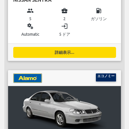
group
business_center
local_gas_station
5
2
ガソリン
miscellaneous_services
login
Automatic
5 ドア
詳細表示...
エコノミー