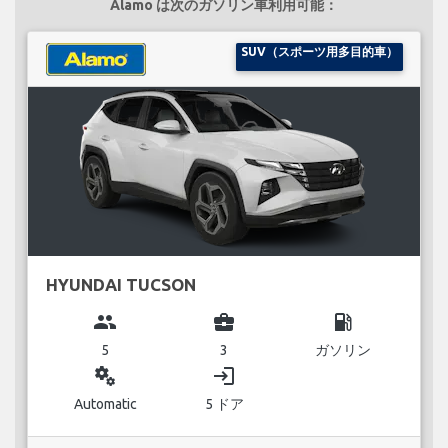
Alamo は次のガソリン車利用可能：
SUV（スポーツ用多目的車）
HYUNDAI TUCSON
group
business_center
local_gas_station
5
3
ガソリン
miscellaneous_services
login
Automatic
5 ドア