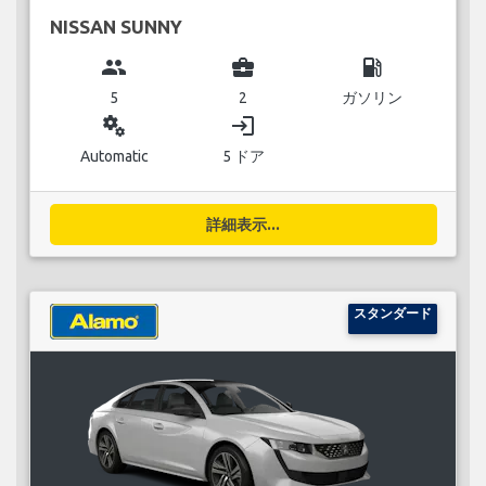
NISSAN SUNNY
group
business_center
local_gas_station
5
2
ガソリン
miscellaneous_services
login
Automatic
5 ドア
詳細表示...
スタンダード