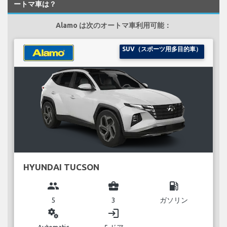
ートマ車は？
Alamo は次のオートマ車利用可能：
SUV（スポーツ用多目的車）
HYUNDAI TUCSON
group
business_center
local_gas_station
5
3
ガソリン
miscellaneous_services
login