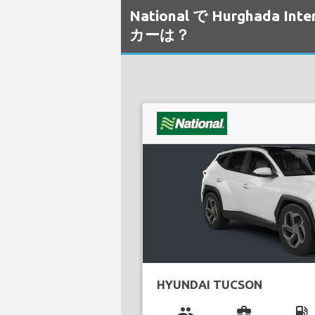
National で Hurghada
カーは？
HYUNDAI TUCSON
group
business_center
local_gas_station