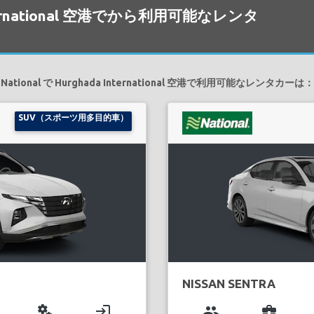
 International 空港でから利用可能なレンタ
National で Hurghada International 空港で利用可能なレンタカーは：
SUV（スポーツ用多目的車）
NISSAN SENTRA
miscellaneous_services
login
group
business_center