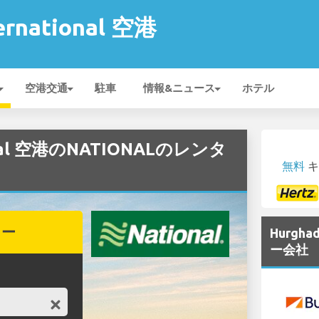
ernational 空港
空港交通
駐車
情報&ニュース
ホテル
ional 空港のNATIONALのレンタ
無料
キ
カー
Hurgha
ー会社