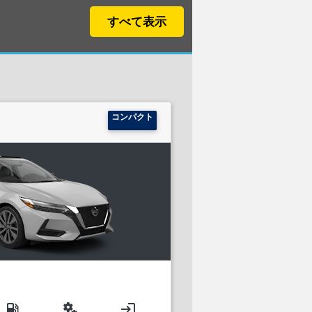
すべて表示
コンパクト
local_gas_station
miscellaneous_services
login