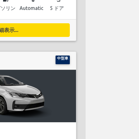
ガソリン
Automatic
5 ドア
細表示...
中型車