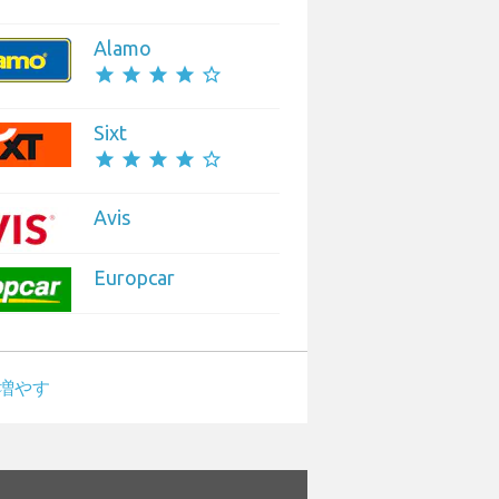
Alamo
star
star
star
star
star_border
Sixt
star
star
star
star
star_border
Avis
Europcar
増やす