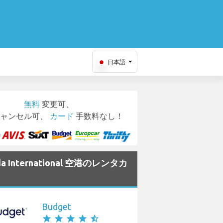
日本語
無料
変更可、
ャンセル可、
カード
手数料なし！
da International 空港のレンタカ
Budget
star
star
star
star
star_half