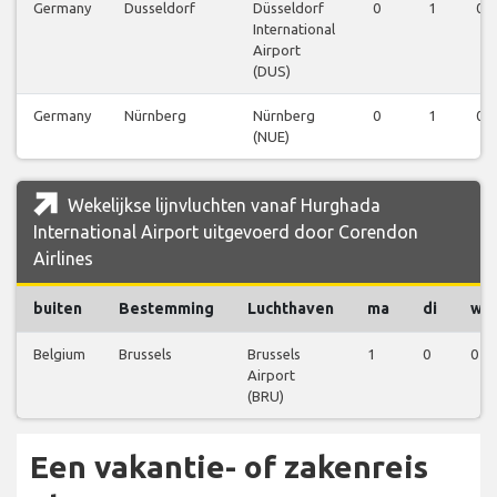
Germany
Dusseldorf
Düsseldorf
0
1
0
International
Airport
(DUS)
Germany
Nürnberg
Nürnberg
0
1
0
(NUE)
Wekelijkse lijnvluchten vanaf Hurghada
International Airport uitgevoerd door Corendon
Airlines
buiten
Bestemming
Luchthaven
ma
di
wo
Belgium
Brussels
Brussels
1
0
0
Airport
(BRU)
Een vakantie- of zakenreis