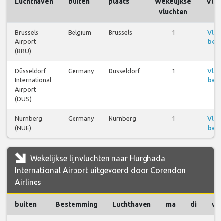
Luchthaven
buiten
plaats
Wekelijkse
Vluc
vluchten
Brussels
Belgium
Brussels
1
Vluc
Airport
beki
(BRU)
Düsseldorf
Germany
Dusseldorf
1
Vluc
International
beki
Airport
(DUS)
Nürnberg
Germany
Nürnberg
1
Vluc
(NUE)
beki
Wekelijkse lijnvluchten naar Hurghada
International Airport uitgevoerd door Corendon
Airlines
buiten
Bestemming
Luchthaven
ma
di
w