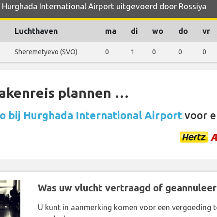
f Hurghada International Airport uitgevoerd door Rossiya
Luchthaven
ma
di
wo
do
vr
Sheremetyevo (SVO)
0
1
0
0
0
zakenreis plannen …
 bij Hurghada International Airport
voor e
Was uw vlucht vertraagd of geannuleer
U kunt in aanmerking komen voor een vergoeding t