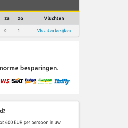
za
zo
Vluchten
0
1
Vluchten bekijken
norme besparingen.
d?
ot 600 EUR per persoon in uw