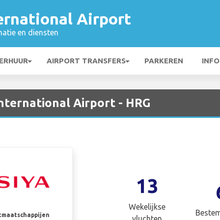
rnational Airport
matie en diensten
ERHUUR
AIRPORT TRANSFERS
PARKEREN
INFO
nternational Airport - HRG
13
Wekelijkse
Beste
rtmaatschappijen
vluchten