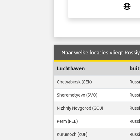
Naar welke locaties vliegt Rossiy
Luchthaven
bui
Chelyabinsk (CEK)
Russ
Sheremetyevo (SVO)
Russ
Nizhniy Novgorod (GOJ)
Russ
Perm (PEE)
Russ
Kurumoch (KUF)
Russ