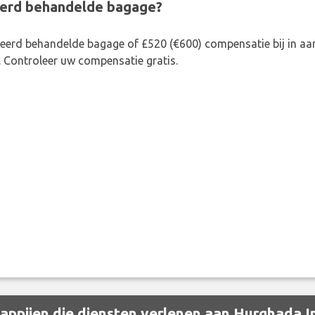
eerd behandelde bagage?
rkeerd behandelde bagage of £520 (€600) compensatie bij in 
. Controleer uw compensatie gratis.
ppijen die diensten verlenen aan Hurghada In