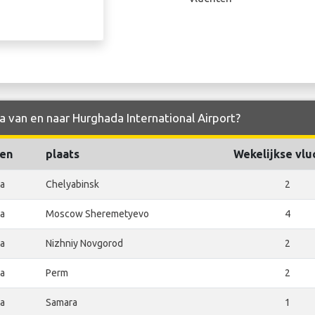
a van en naar Hurghada International Airport?
ten
plaats
Wekelijkse vlu
ia
Chelyabinsk
2
ia
Moscow Sheremetyevo
4
ia
Nizhniy Novgorod
2
ia
Perm
2
ia
Samara
1