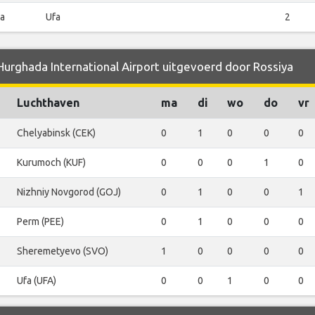
ia
Ufa
2
Hurghada International Airport uitgevoerd door Rossiya
Luchthaven
ma
di
wo
do
vr
Chelyabinsk (CEK)
0
1
0
0
0
Kurumoch (KUF)
0
0
0
1
0
Nizhniy Novgorod (GOJ)
0
1
0
0
1
Perm (PEE)
0
1
0
0
0
Sheremetyevo (SVO)
1
0
0
0
0
Ufa (UFA)
0
0
1
0
0