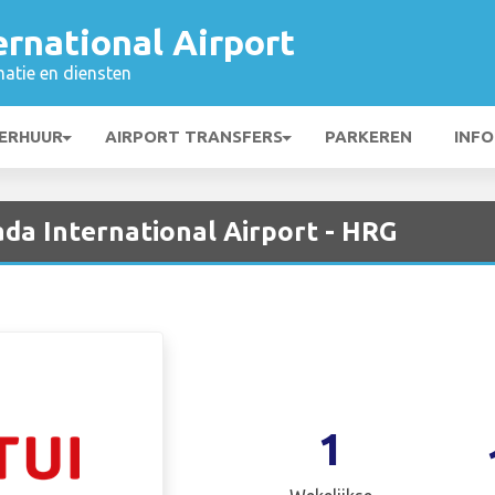
rnational Airport
matie en diensten
ERHUUR
AIRPORT TRANSFERS
PARKEREN
INFO
da International Airport - HRG
1