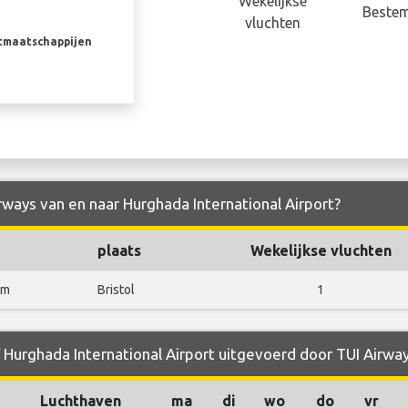
Wekelijkse
Beste
vluchten
rtmaatschappijen
irways van en naar Hurghada International Airport?
plaats
Wekelijkse vluchten
om
Bristol
1
f Hurghada International Airport uitgevoerd door TUI Airwa
Luchthaven
ma
di
wo
do
vr