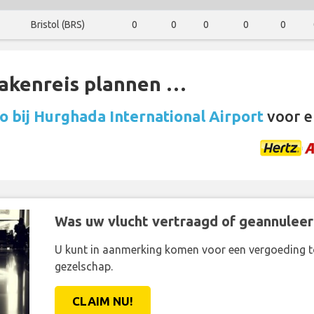
Bristol (BRS)
0
0
0
0
0
zakenreis plannen …
 bij Hurghada International Airport
voor e
Was uw vlucht vertraagd of geannuleer
U kunt in aanmerking komen voor een vergoeding t
gezelschap.
CLAIM NU!