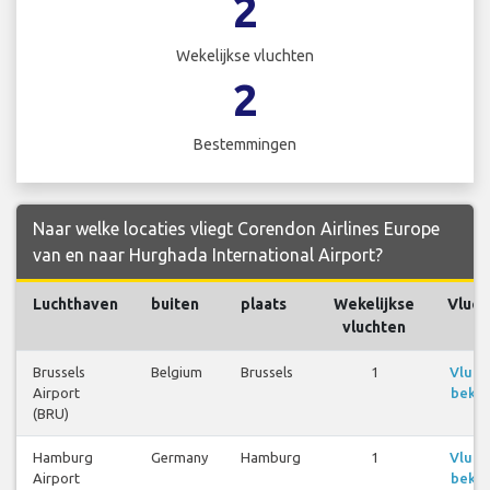
2
Wekelijkse vluchten
2
Bestemmingen
Naar welke locaties vliegt Corendon Airlines Europe
van en naar Hurghada International Airport?
Luchthaven
buiten
plaats
Wekelijkse
Vluch
vluchten
Brussels
Belgium
Brussels
1
Vluch
Airport
bekij
(BRU)
Hamburg
Germany
Hamburg
1
Vluch
Airport
bekij