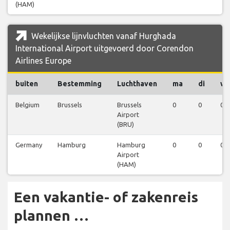
(HAM)
Wekelijkse lijnvluchten vanaf Hurghada
International Airport uitgevoerd door Corendon
Airlines Europe
buiten
Bestemming
Luchthaven
ma
di
w
Belgium
Brussels
Brussels
0
0
0
Airport
(BRU)
Germany
Hamburg
Hamburg
0
0
0
Airport
(HAM)
Een vakantie- of zakenreis
plannen …