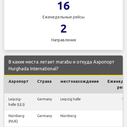
16
Еженедельные рейсы
2
Направления
В какие места летает marabu и откуда Аэропорт
Hurghada International?
Аэропорт
Страна
местонахождение
Еженеде
рей
Leipzig-
Germany
Leipzig halle
10
halle (LEJ)
Nürnberg
Germany
Nürnberg
6
(NUE)