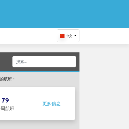
中文
G 的航班：
79
更多信息
每周航班