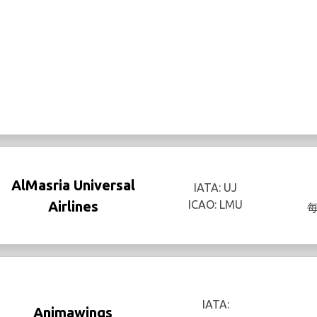
AlMasria Universal
IATA: UJ
Airlines
ICAO: LMU
IATA:
Animawings