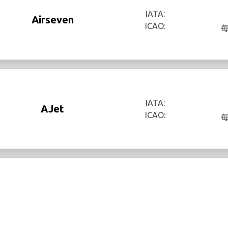
IATA:
Airseven
ICAO:
IATA:
AJet
ICAO: