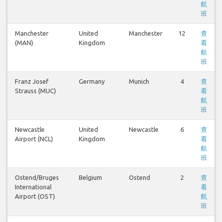
航
班
Manchester
United
Manchester
12
查
(MAN)
Kingdom
看
航
班
Franz Josef
Germany
Munich
4
查
Strauss (MUC)
看
航
班
Newcastle
United
Newcastle
6
查
Airport (NCL)
Kingdom
看
航
班
Ostend/Bruges
Belgium
Ostend
2
查
International
看
Airport (OST)
航
班