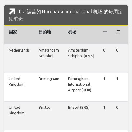
TUI 运营的 Hurghada International 机场 的每周定
期航班
国家
目的地
机场
一
二
Netherlands
Amsterdam
Amsterdam-
0
0
0
Schiphol
Schiphol (AMS)
United
Birmingham
Birmingham
1
1
0
Kingdom
International
Airport (BHX)
United
Bristol
Bristol (BRS)
1
0
1
Kingdom