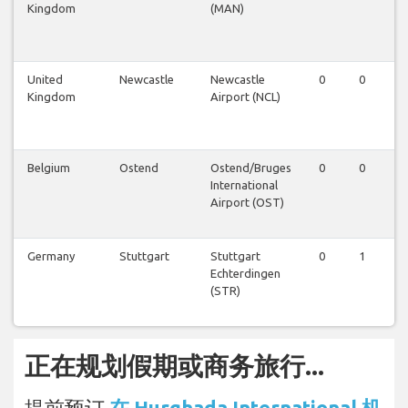
Kingdom
(MAN)
United
Newcastle
Newcastle
0
0
1
Kingdom
Airport (NCL)
Belgium
Ostend
Ostend/Bruges
0
0
0
International
Airport (OST)
Germany
Stuttgart
Stuttgart
0
1
0
Echterdingen
(STR)
正在规划假期或商务旅行...
提前预订
在 Hurghada International 机