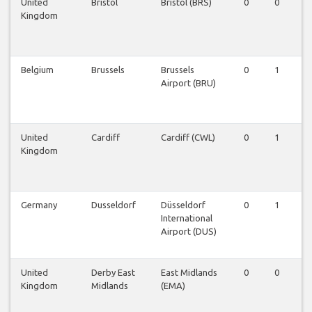
United
Bristol
Bristol (BRS)
0
0
1
Kingdom
Belgium
Brussels
Brussels
0
1
0
Airport (BRU)
United
Cardiff
Cardiff (CWL)
0
1
0
Kingdom
Germany
Dusseldorf
Düsseldorf
0
1
0
International
Airport (DUS)
United
Derby East
East Midlands
0
0
1
Kingdom
Midlands
(EMA)