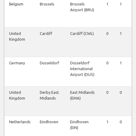
Belgium
Brussels
Brussels
1
1
1
Airport (BRU)
United
Cardiff
Cardiff (CWL)
0
1
0
Kingdom
Germany
Dusseldorf
Düsseldorf
0
1
0
International
Airport (DUS)
United
Derby East
East Midlands
0
0
1
Kingdom
Midlands
(EMA)
Netherlands
Eindhoven
Eindhoven
1
0
0
(EIN)