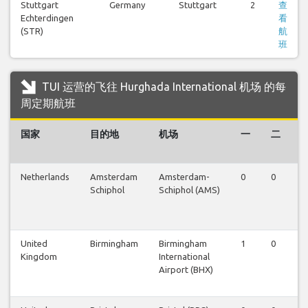
Stuttgart
Germany
Stuttgart
2
查
Echterdingen
看
(STR)
航
班
TUI 运营的飞往 Hurghada International 机场 的每
周定期航班
国家
目的地
机场
一
二
Netherlands
Amsterdam
Amsterdam-
0
0
0
Schiphol
Schiphol (AMS)
United
Birmingham
Birmingham
1
0
0
Kingdom
International
Airport (BHX)