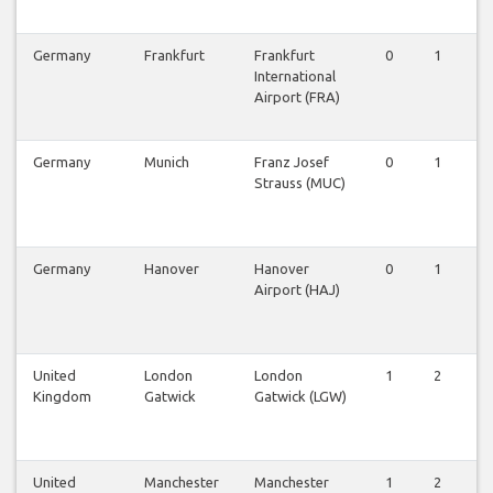
Germany
Frankfurt
Frankfurt
0
1
0
International
Airport (FRA)
Germany
Munich
Franz Josef
0
1
0
Strauss (MUC)
Germany
Hanover
Hanover
0
1
0
Airport (HAJ)
United
London
London
1
2
2
Kingdom
Gatwick
Gatwick (LGW)
United
Manchester
Manchester
1
2
2