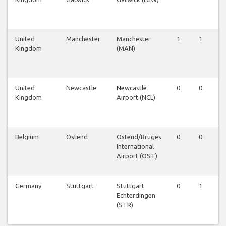
United
Manchester
Manchester
1
1
1
Kingdom
(MAN)
United
Newcastle
Newcastle
0
0
1
Kingdom
Airport (NCL)
Belgium
Ostend
Ostend/Bruges
0
0
0
International
Airport (OST)
Germany
Stuttgart
Stuttgart
0
1
0
Echterdingen
(STR)