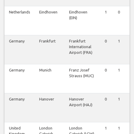
Netherlands
Eindhoven
Eindhoven
1
0
0
(EIN)
Germany
Frankfurt
Frankfurt
0
1
0
International
Airport (FRA)
Germany
Munich
Franz Josef
0
1
0
Strauss (MUC)
Germany
Hanover
Hanover
0
1
0
Airport (HAJ)
United
London
London
1
1
1
Kingdom
Gatwick
Gatwick (LGW)