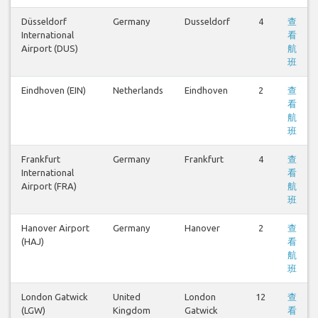
Düsseldorf
Germany
Dusseldorf
4
查
International
看
Airport (DUS)
航
班
Eindhoven (EIN)
Netherlands
Eindhoven
2
查
看
航
班
Frankfurt
Germany
Frankfurt
4
查
International
看
Airport (FRA)
航
班
Hanover Airport
Germany
Hanover
2
查
(HAJ)
看
航
班
London Gatwick
United
London
12
查
(LGW)
Kingdom
Gatwick
看