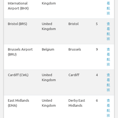
International
Kingdom
看
Airport (BHX)
航
班
Bristol (BRS)
United
Bristol
5
查
Kingdom
看
航
班
Brussels Airport
Belgium
Brussels
9
查
(BRU)
看
航
班
Cardiff (CWL)
United
Cardiff
4
查
Kingdom
看
航
班
East Midlands
United
Derby East
6
查
(EMA)
Kingdom
Midlands
看
航
班