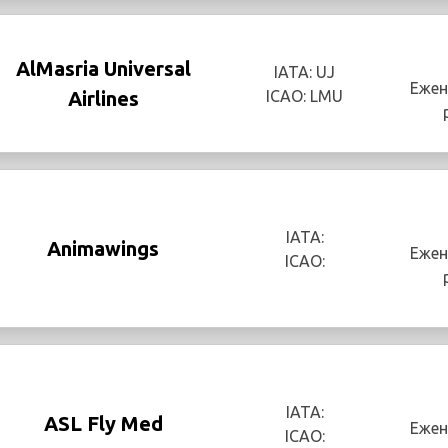
AlMasria Universal
IATA: UJ
Ежен
Airlines
ICAO: LMU
IATA:
Animawings
Ежен
ICAO:
IATA:
ASL Fly Med
Ежен
ICAO: