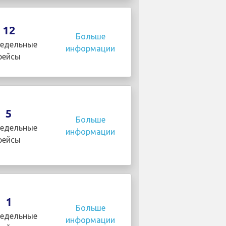
12
Больше
едельные
информации
рейсы
5
Больше
едельные
информации
рейсы
1
Больше
едельные
информации