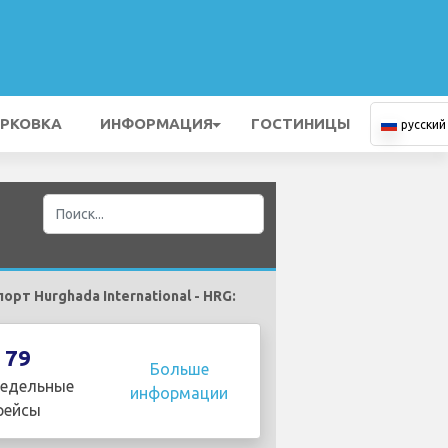
РКОВКА
ИНФОРМАЦИЯ
ГОСТИНИЦЫ
русский
т Hurghada International - HRG:
79
Больше
едельные
информации
рейсы