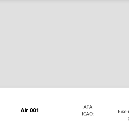
IATA:
Air 001
Ежен
ICAO: