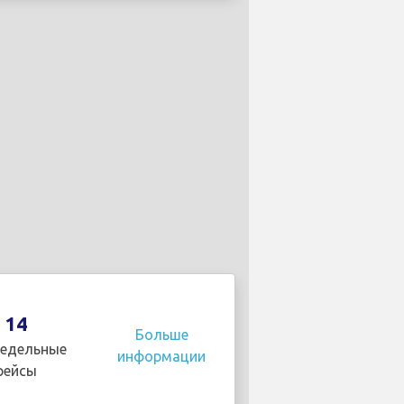
14
Больше
едельные
информации
рейсы