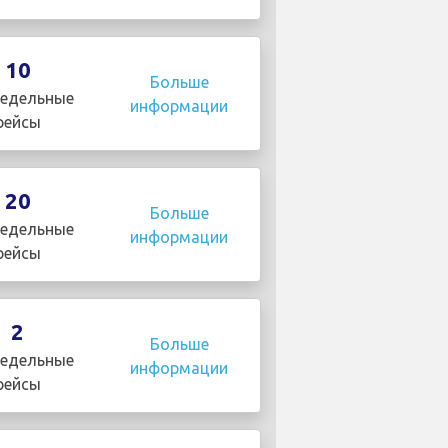
10
Больше
едельные
информации
рейсы
20
Больше
едельные
информации
рейсы
2
Больше
едельные
информации
рейсы