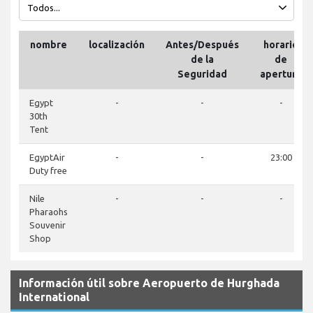
nombre
localización
Antes/Después
horario
de la
de
Seguridad
apertura
Egypt
-
-
-
30th
Tent
EgyptAir
-
-
23:00
Duty free
Nile
-
-
-
Pharaohs
Souvenir
Shop
Información útil sobre Aeropuerto de Hurghada
International