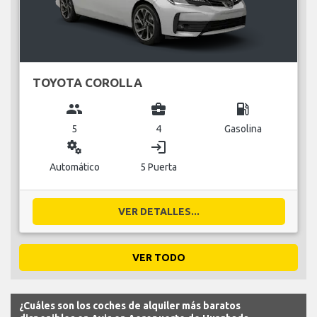
TOYOTA COROLLA
group
business_center
local_gas_station
5
4
Gasolina
miscellaneous_services
login
Automático
5 Puerta
VER DETALLES...
VER TODO
¿Cuáles son los coches de alquiler más baratos