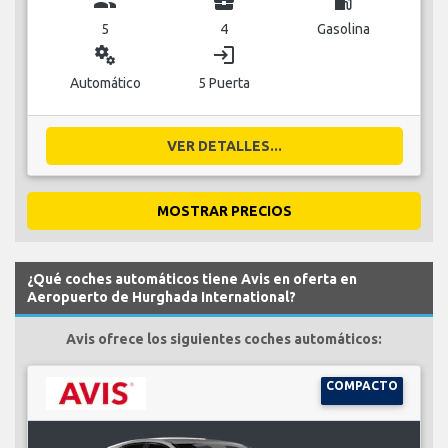
group
business_center
local_gas_station
5
4
Gasolina
miscellaneous_services
login
Automático
5 Puerta
VER DETALLES...
MOSTRAR PRECIOS
¿Qué coches automáticos tiene Avis en oferta en
Aeropuerto de Hurghada International?
Avis ofrece los siguientes coches automáticos:
COMPACTO