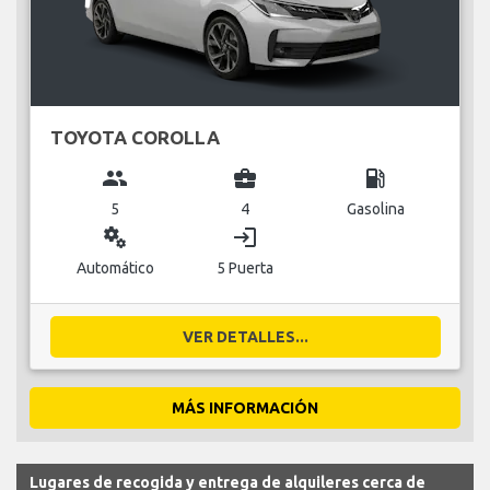
TOYOTA COROLLA
group
business_center
local_gas_station
5
4
Gasolina
miscellaneous_services
login
Automático
5 Puerta
VER DETALLES...
MÁS INFORMACIÓN
Lugares de recogida y entrega de alquileres cerca de