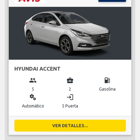
HYUNDAI ACCENT
group
business_center
local_gas_station
5
2
Gasolina
miscellaneous_services
login
Automático
5 Puerta
VER DETALLES...