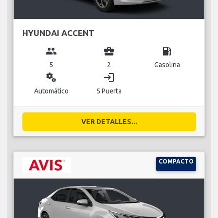
HYUNDAI ACCENT
group
business_center
local_gas_station
5
2
Gasolina
miscellaneous_services
login
Automático
5 Puerta
VER DETALLES...
COMPACTO