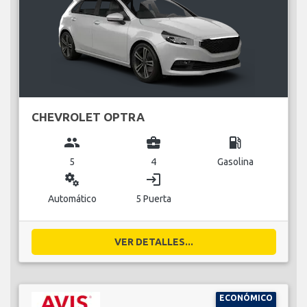
CHEVROLET OPTRA
group
business_center
local_gas_station
5
4
Gasolina
miscellaneous_services
login
Automático
5 Puerta
VER DETALLES...
ECONÓMICO