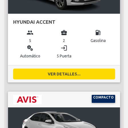
HYUNDAI ACCENT
group
business_center
local_gas_station
5
2
Gasolina
miscellaneous_services
login
Automático
5 Puerta
VER DETALLES...
COMPACTO