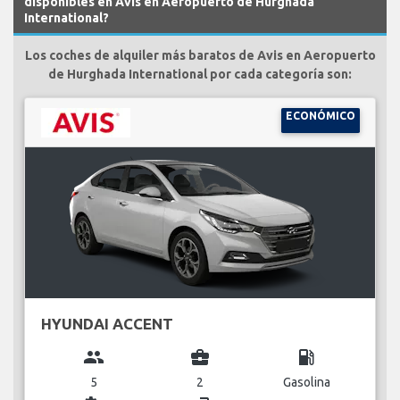
disponibles en Avis en Aeropuerto de Hurghada
International?
Los coches de alquiler más baratos de Avis en Aeropuerto
de Hurghada International por cada categoría son:
ECONÓMICO
HYUNDAI ACCENT
group
business_center
local_gas_station
5
2
Gasolina