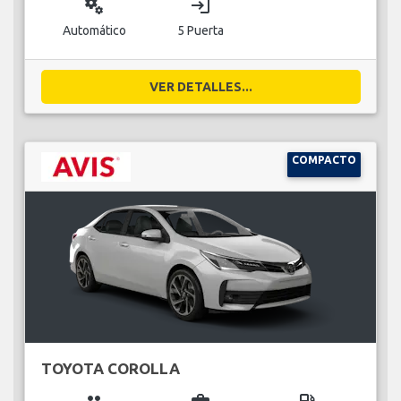
miscellaneous_services
login
Automático
5 Puerta
VER DETALLES...
COMPACTO
TOYOTA COROLLA