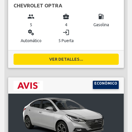
CHEVROLET OPTRA
group
business_center
local_gas_station
5
4
Gasolina
miscellaneous_services
login
Automático
5 Puerta
VER DETALLES...
ECONÓMICO