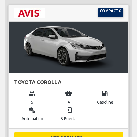
COMPACTO
TOYOTA COROLLA
group
business_center
local_gas_station
5
4
Gasolina
miscellaneous_services
login
Automático
5 Puerta