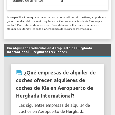
Numero de asientos
5
Las especificaciones que se muestran son solo para fines informativos, no podemos
garantizar el modelo de vehículo y las especificaciones exactas de Kia Cerato que
recibirá. Para obtener detalles específicos, debe consultar con la compañía de
alquiler de automóviles dada en Aeropuerto de Hurghada International.
Kia Alquiler de vehículos en Aeropuerto de Hurghada
International - Preguntas frecuentes
question_answer
¿Qué empresas de alquiler de
coches ofrecen alquileres de
coches de Kia en Aeropuerto de
Hurghada International?
Las siguientes empresas de alquiler de
coches en Aeropuerto de Hurghada