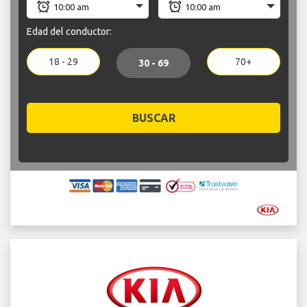
Edad del conductor:
18 - 29
70+
30 - 69
BUSCAR