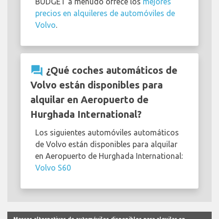
BUDGET a menudo ofrece los
mejores
precios en alquileres de automóviles de
Volvo
.
question_answer
¿Qué coches automáticos de
Volvo están disponibles para
alquilar en Aeropuerto de
Hurghada International?
Los siguientes automóviles automáticos
de Volvo están disponibles para alquilar
en Aeropuerto de Hurghada International:
Volvo S60
Marcas alternativas de automóviles disponibles para alquilar en