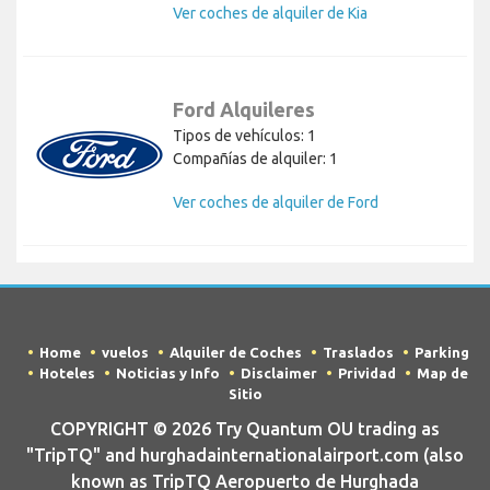
Ver coches de alquiler de Kia
Ford Alquileres
Tipos de vehículos: 1
Compañías de alquiler: 1
Ver coches de alquiler de Ford
Home
vuelos
Alquiler de Coches
Traslados
Parking
Hoteles
Noticias y Info
Disclaimer
Prividad
Map de
Sitio
COPYRIGHT © 2026 Try Quantum OU trading as
"TripTQ" and hurghadainternationalairport.com (also
known as TripTQ Aeropuerto de Hurghada