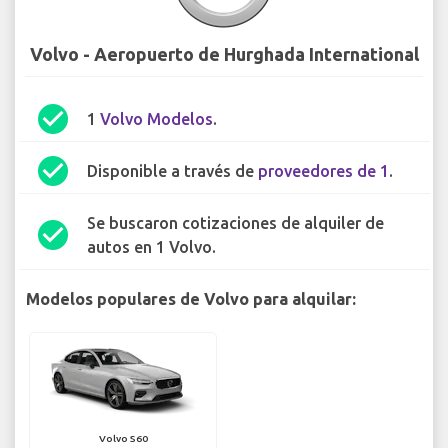
Volvo - Aeropuerto de Hurghada International
check_circle
1
Volvo Modelos
.
check_circle
Disponible a través de
proveedores de 1
.
Se buscaron cotizaciones de alquiler de
check_circle
autos en 1 Volvo.
Modelos populares de Volvo para alquilar:
Volvo S60