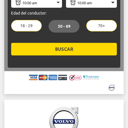
Edad del conductor:
18 - 29
70+
30 - 69
BUSCAR