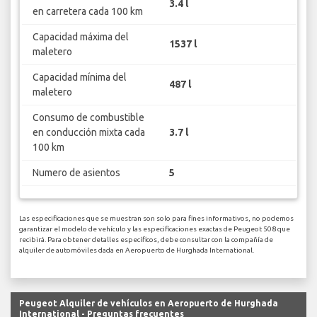
3.4 l
en carretera cada 100 km
Capacidad máxima del
1537 l
maletero
Capacidad mínima del
487 l
maletero
Consumo de combustible
en conducción mixta cada
3.7 l
100 km
Numero de asientos
5
Las especificaciones que se muestran son solo para fines informativos, no podemos
garantizar el modelo de vehículo y las especificaciones exactas de Peugeot 508 que
recibirá. Para obtener detalles específicos, debe consultar con la compañía de
alquiler de automóviles dada en Aeropuerto de Hurghada International.
Peugeot Alquiler de vehículos en Aeropuerto de Hurghada
International - Preguntas frecuentes