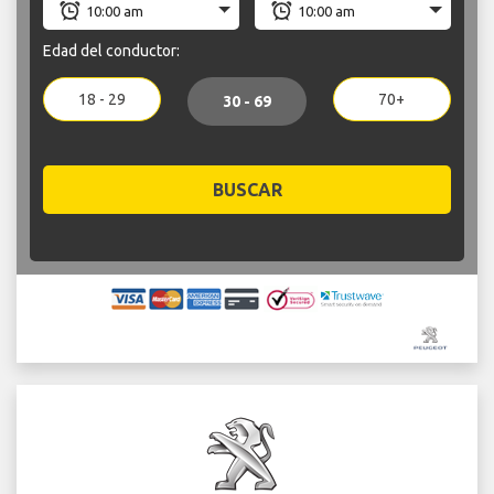
Edad del conductor:
18 - 29
70+
30 - 69
BUSCAR