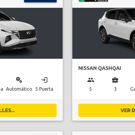
NISSAN QASHQAI
miscellaneous_services
login
group
business_center
na
Automático
5 Puerta
5
3
Ga
LES...
VER D