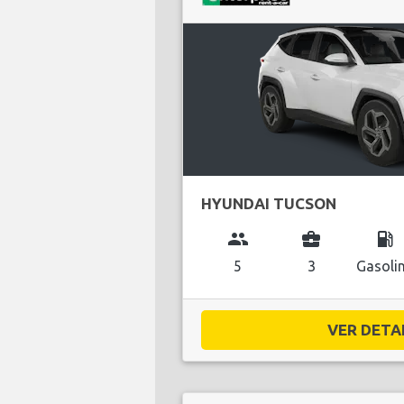
HYUNDAI TUCSON
group
business_center
local_gas_station
5
3
Gasoli
VER DETAL