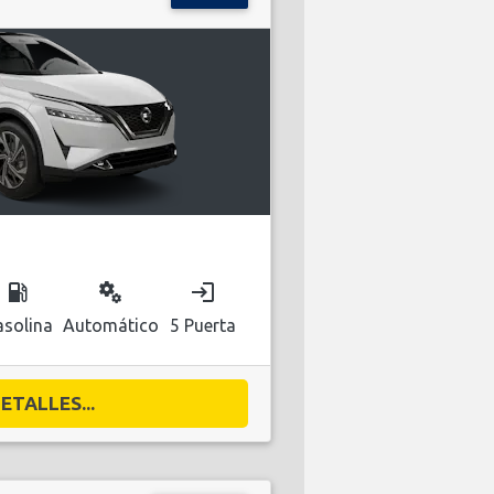
local_gas_station
miscellaneous_services
login
solina
Automático
5 Puerta
ETALLES...