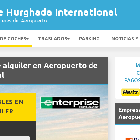
e Hurghada International
nterés del Aeropuerto
 DE COCHES
TRASLADOS
PARKING
NOTICIAS Y
alquiler en Aeropuerto de
M
C
al
PAGOS
BLES EN
Empresa
ILER
Aeropue