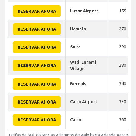
Luxor Airport
155
RESERVAR AHORA
Hamata
270
RESERVAR AHORA
Suez
290
RESERVAR AHORA
Wadi Lahami
280
RESERVAR AHORA
Village
Berenis
340
RESERVAR AHORA
Cairo Airport
330
RESERVAR AHORA
Cairo
360
RESERVAR AHORA
Tarifas de taxi, distancias y tiempos de viaje hacia y desde Aeropue