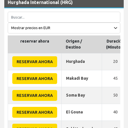
Hurghada International (HRG)
reservar ahora
Origen /
Duración
Destino
(Minutos)
Hurghada
20
RESERVAR AHORA
Makadi Bay
45
RESERVAR AHORA
Soma Bay
50
RESERVAR AHORA
El Gouna
40
RESERVAR AHORA