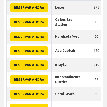
Luxor
275
RESERVAR AHORA
GoBus Bus
15
RESERVAR AHORA
Station
Hurghada Port
20
RESERVAR AHORA
Abu Dabbab
180
RESERVAR AHORA
Brayka
210
RESERVAR AHORA
Intercontinental
12
RESERVAR AHORA
District
Coral Beach
30
RESERVAR AHORA