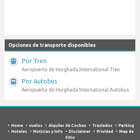
Opciones de transporte disponibles
Por Tren
train
Aeropuerto de Hurghada International Tren
Por Autobus
directions_bus
Aeropuerto de Hurghada International Autobus
Home
vuelos
Alquiler de Coches
Traslados
Parking
Hoteles
Noticias y Info
Disclaimer
Prividad
Map de
Sitio