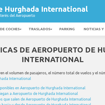
e Hurghada International
nterés del Aeropuerto
 DE COCHES
TRASLADOS
PARKING
NOTICIAS Y
TICAS DE AEROPUERTO DE 
INTERNATIONAL
en el volumen de pasajeros, el número total de vuelos y el nú
hada International
sponibles en Aeropuerto de Hurghada International
llegan a Aeropuerto de Hurghada International
os que salen de Aeropuerto de Hurghada International
n hacia y desde Aeropuerto de Hurghada International