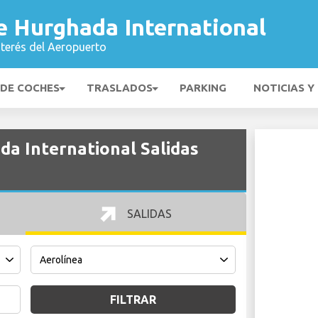
e Hurghada International
nterés del Aeropuerto
 DE COCHES
TRASLADOS
PARKING
NOTICIAS Y
a International Salidas
SALIDAS
FILTRAR