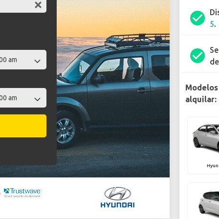
Di
check_circle
5
.
Se
check_circle
de
Modelos 
alquilar:
Hyun