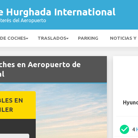
e Hurghada International
nterés del Aeropuerto
 DE COCHES
TRASLADOS
PARKING
NOTICIAS Y
oches en Aeropuerto de
al
BLES EN
Hyund
ILER
check_circle
4