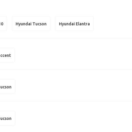
10
Hyundai Tucson
Hyundai Elantra
Accent
Tucson
Tucson