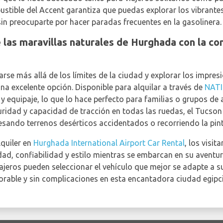
tible del Accent garantiza que puedas explorar los vibrantes
 sin preocuparte por hacer paradas frecuentes en la gasolinera.
 las maravillas naturales de Hurghada con la 
rse más allá de los límites de la ciudad y explorar los impres
a excelente opción. Disponible para alquilar a través de
NAT
y equipaje, lo que lo hace perfecto para familias o grupos de
ridad y capacidad de tracción en todas las ruedas, el Tucson 
esando terrenos desérticos accidentados o recorriendo la pin
lquiler en
Hurghada International Airport Car Rental
, los visit
d, confiabilidad y estilo mientras se embarcan en su aventu
iajeros pueden seleccionar el vehículo que mejor se adapte a s
able y sin complicaciones en esta encantadora ciudad egipci