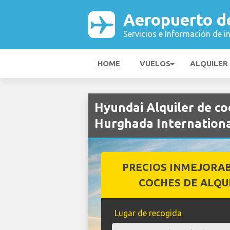
Aeropuerto d
Servicios e Información de i
HOME
VUELOS
ALQUILER
Hyundai Alquiler de c
Hurghada Internation
PRECIOS INMEJORA
COCHES DE ALQU
Lugar de recogida