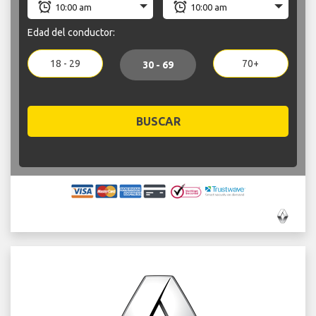
Edad del conductor:
18 - 29
70+
30 - 69
BUSCAR