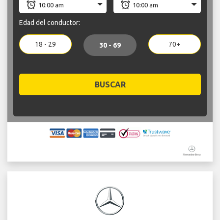
Edad del conductor:
18 - 29
70+
30 - 69
BUSCAR