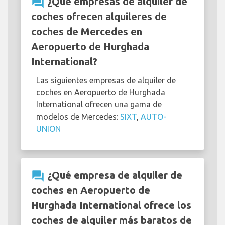
question_answer
¿Qué empresas de alquiler de
coches ofrecen alquileres de
coches de Mercedes en
Aeropuerto de Hurghada
International?
Las siguientes empresas de alquiler de
coches en Aeropuerto de Hurghada
International ofrecen una gama de
modelos de Mercedes:
SIXT
,
AUTO-
UNION
question_answer
¿Qué empresa de alquiler de
coches en Aeropuerto de
Hurghada International ofrece los
coches de alquiler más baratos de