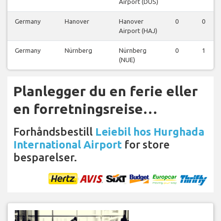
Airport (DUS)
Germany
Hanover
Hanover
0
0
Airport (HAJ)
Germany
Nürnberg
Nürnberg
0
1
(NUE)
Planlegger du en ferie eller
en forretningsreise…
Forhåndsbestill
Leiebil hos Hurghada
International Airport
for store
besparelser.