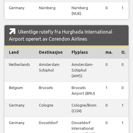
Germany
Nürnberg
Nürnberg
0
1
(NUE)
Ukentlige rutefly fra Hurghada International
Airport operert av Corendon Airlines
Land
Destinasjon
Flyplass
ma.
ti.
Netherlands
Amsterdam
Amsterdam-
0
0
Schiphol
Schiphol
(AMS)
Belgium
Brussels
Brussels
1
0
Airport (BRU)
Germany
Cologne
Cologne/Bonn
0
1
(CGN)
Germany
Dusseldorf
Düsseldorf
0
1
International