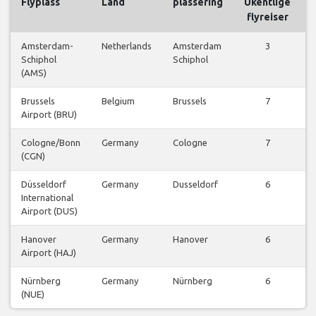
Flyplass
Land
plassering
Ukentlige
flyreiser
Amsterdam-
Netherlands
Amsterdam
3
Schiphol
Schiphol
(AMS)
Brussels
Belgium
Brussels
7
Airport (BRU)
Cologne/Bonn
Germany
Cologne
7
(CGN)
Düsseldorf
Germany
Dusseldorf
6
International
Airport (DUS)
Hanover
Germany
Hanover
6
Airport (HAJ)
Nürnberg
Germany
Nürnberg
6
(NUE)