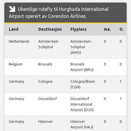
Ukentlige rutefly til Hurghada International
Airport operert av Corendon Airlines
Land
Destinasjon
Flyplass
ma.
ti.
Netherlands
Amsterdam
Amsterdam-
0
0
Schiphol
Schiphol
(AMS)
Belgium
Brussels
Brussels
0
0
Airport (BRU)
Germany
Cologne
Cologne/Bonn
0
1
(CGN)
Germany
Dusseldorf
Düsseldorf
0
1
International
Airport (DUS)
Germany
Hanover
Hanover
0
0
Airport (HAJ)