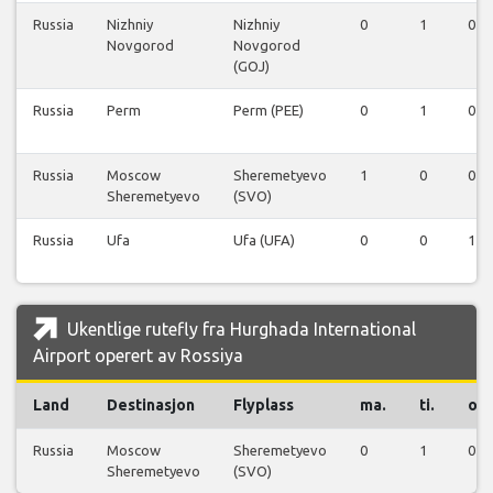
Russia
Nizhniy
Nizhniy
0
1
0
Novgorod
Novgorod
(GOJ)
Russia
Perm
Perm (PEE)
0
1
0
Russia
Moscow
Sheremetyevo
1
0
0
Sheremetyevo
(SVO)
Russia
Ufa
Ufa (UFA)
0
0
1
Ukentlige rutefly fra Hurghada International
Airport operert av Rossiya
Land
Destinasjon
Flyplass
ma.
ti.
on.
Russia
Moscow
Sheremetyevo
0
1
0
Sheremetyevo
(SVO)