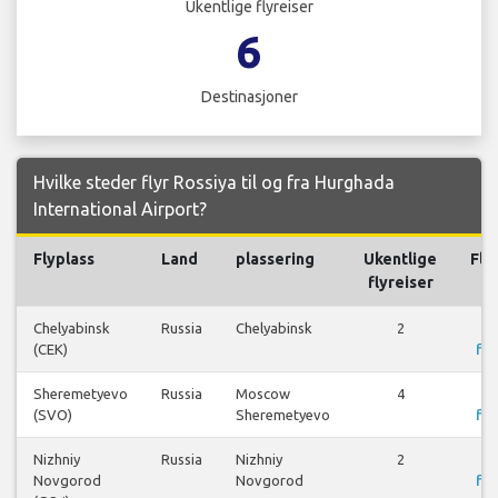
Ukentlige flyreiser
6
Destinasjoner
Hvilke steder flyr Rossiya til og fra Hurghada
International Airport?
Flyplass
Land
plassering
Ukentlige
Fly
flyreiser
Chelyabinsk
Russia
Chelyabinsk
2
(CEK)
fly
Sheremetyevo
Russia
Moscow
4
(SVO)
Sheremetyevo
fly
Nizhniy
Russia
Nizhniy
2
Novgorod
Novgorod
fly