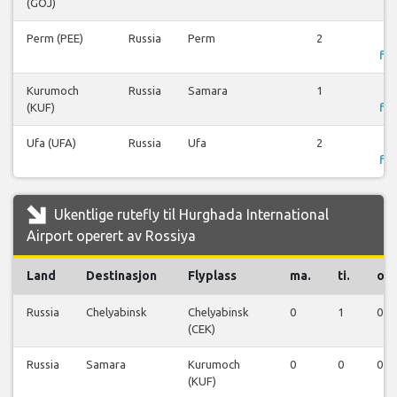
(GOJ)
Perm (PEE)
Russia
Perm
2
fly
Kurumoch
Russia
Samara
1
(KUF)
fly
Ufa (UFA)
Russia
Ufa
2
fly
Ukentlige rutefly til Hurghada International
Airport operert av Rossiya
Land
Destinasjon
Flyplass
ma.
ti.
on.
Russia
Chelyabinsk
Chelyabinsk
0
1
0
(CEK)
Russia
Samara
Kurumoch
0
0
0
(KUF)