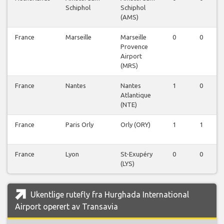
Schiphol
Schiphol
(AMS)
France
Marseille
Marseille
0
0
Provence
Airport
(MRS)
France
Nantes
Nantes
1
0
Atlantique
(NTE)
France
Paris Orly
Orly (ORY)
1
1
France
Lyon
St-Exupéry
0
0
(LYS)
Ukentlige rutefly fra Hurghada International
Airport operert av Transavia