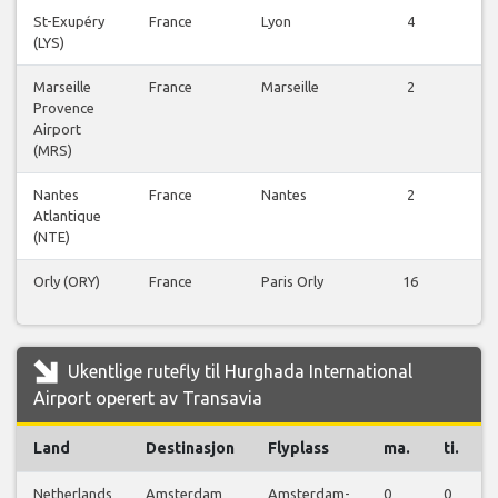
St-Exupéry
France
Lyon
4
(LYS)
f
Marseille
France
Marseille
2
Provence
f
Airport
(MRS)
Nantes
France
Nantes
2
Atlantique
f
(NTE)
Orly (ORY)
France
Paris Orly
16
f
Ukentlige rutefly til Hurghada International
Airport operert av Transavia
Land
Destinasjon
Flyplass
ma.
ti.
Netherlands
Amsterdam
Amsterdam-
0
0