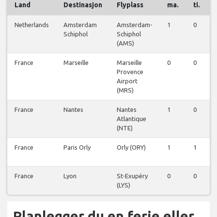
Land
Destinasjon
Flyplass
ma.
ti.
Netherlands
Amsterdam
Amsterdam-
1
0
Schiphol
Schiphol
(AMS)
France
Marseille
Marseille
0
0
Provence
Airport
(MRS)
France
Nantes
Nantes
1
0
Atlantique
(NTE)
France
Paris Orly
Orly (ORY)
1
1
France
Lyon
St-Exupéry
0
0
(LYS)
Planlegger du en ferie eller