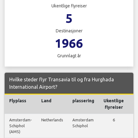
Ukentlige flyreiser
5
Destinasjoner
1966
Grunnlagt år
Hvilke steder flyr Transavia til og fra Hurghada
International Airport?
Flyplass
Land
plassering
Ukentlige
Fl
flyreiser
Amsterdam-
Netherlands
Amsterdam
6
Schiphol
Schiphol
f
(AMS)