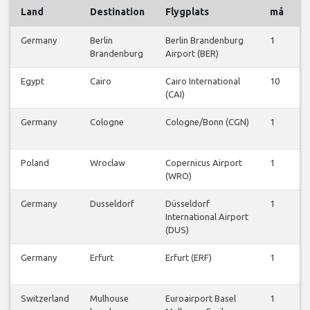
Land
Destination
Flygplats
må
t
Germany
Berlin
Berlin Brandenburg
1
0
Brandenburg
Airport (BER)
Egypt
Cairo
Cairo International
10
8
(CAI)
Germany
Cologne
Cologne/Bonn (CGN)
1
1
Poland
Wroclaw
Copernicus Airport
1
1
(WRO)
Germany
Dusseldorf
Düsseldorf
1
0
International Airport
(DUS)
Germany
Erfurt
Erfurt (ERF)
1
0
Switzerland
Mulhouse
Euroairport Basel
1
0