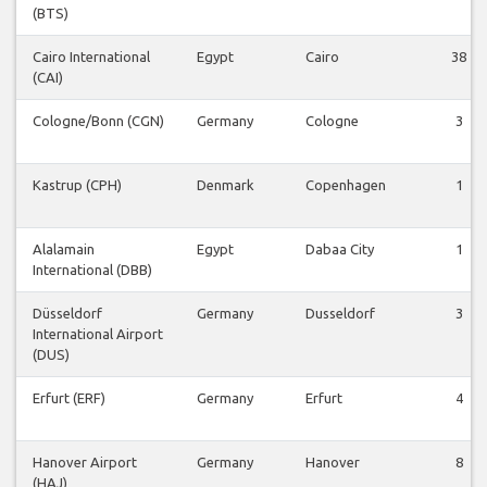
(BTS)
Cairo International
Egypt
Cairo
38
(CAI)
Cologne/Bonn (CGN)
Germany
Cologne
3
Kastrup (CPH)
Denmark
Copenhagen
1
Alalamain
Egypt
Dabaa City
1
International (DBB)
Düsseldorf
Germany
Dusseldorf
3
International Airport
(DUS)
Erfurt (ERF)
Germany
Erfurt
4
Hanover Airport
Germany
Hanover
8
(HAJ)