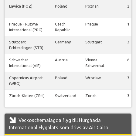
Lawica (POZ)
Poland
Poznan
2
Prague - Ruzyne
Czech
Prague
1
International (PRG)
Republic
Stuttgart
Germany
Stuttgart
3
Echterdingen (STR)
Schwechat
Austria
Vienna
6
International (VIE)
Schwechat
Copernicus Airport
Poland
Wroclaw
3
(WRO)
Zürich-Kloten (ZRH)
Switzerland
Zurich
3
Veckoschemalagda flyg till Hurghada
International Flygplats som drivs av Air Cairo