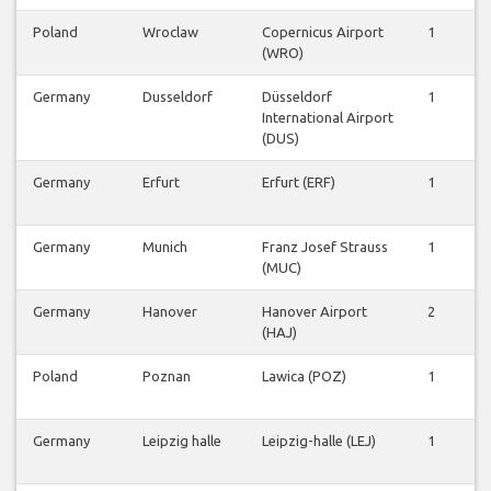
Poland
Wroclaw
Copernicus Airport
1
0
(WRO)
Germany
Dusseldorf
Düsseldorf
1
1
International Airport
(DUS)
Germany
Erfurt
Erfurt (ERF)
1
0
Germany
Munich
Franz Josef Strauss
1
1
(MUC)
Germany
Hanover
Hanover Airport
2
2
(HAJ)
Poland
Poznan
Lawica (POZ)
1
0
Germany
Leipzig halle
Leipzig-halle (LEJ)
1
2