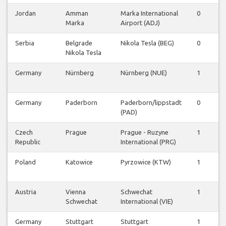
Jordan
Amman
Marka International
0
1
Marka
Airport (ADJ)
Serbia
Belgrade
Nikola Tesla (BEG)
0
1
Nikola Tesla
Germany
Nürnberg
Nürnberg (NUE)
1
0
Germany
Paderborn
Paderborn/lippstadt
0
1
(PAD)
Czech
Prague
Prague - Ruzyne
1
0
Republic
International (PRG)
Poland
Katowice
Pyrzowice (KTW)
1
0
Austria
Vienna
Schwechat
1
2
Schwechat
International (VIE)
Germany
Stuttgart
Stuttgart
1
0