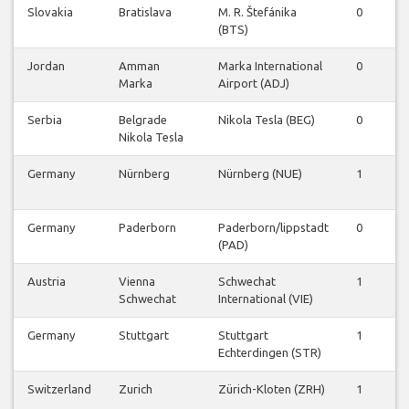
Slovakia
Bratislava
M. R. Štefánika
0
1
(BTS)
Jordan
Amman
Marka International
0
1
Marka
Airport (ADJ)
Serbia
Belgrade
Nikola Tesla (BEG)
0
1
Nikola Tesla
Germany
Nürnberg
Nürnberg (NUE)
1
0
Germany
Paderborn
Paderborn/lippstadt
0
1
(PAD)
Austria
Vienna
Schwechat
1
2
Schwechat
International (VIE)
Germany
Stuttgart
Stuttgart
1
1
Echterdingen (STR)
Switzerland
Zurich
Zürich-Kloten (ZRH)
1
1