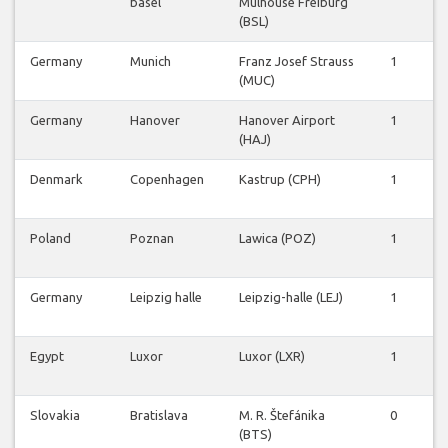
basel
Mulhouse Freiburg
(BSL)
Germany
Munich
Franz Josef Strauss
1
0
(MUC)
Germany
Hanover
Hanover Airport
1
2
(HAJ)
Denmark
Copenhagen
Kastrup (CPH)
1
0
Poland
Poznan
Lawica (POZ)
1
0
Germany
Leipzig halle
Leipzig-halle (LEJ)
1
2
Egypt
Luxor
Luxor (LXR)
1
0
Slovakia
Bratislava
M. R. Štefánika
0
1
(BTS)