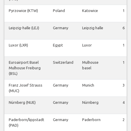
Pyrzowice (KTW)
Poland
Katowice
1
Leipzig-halle (LEJ)
Germany
Leipzig halle
6
Luxor (LXR)
Egypt
Luxor
1
Euroairport Basel
Switzerland
Mulhouse
1
Mulhouse Freiburg
basel
(BSL)
Franz Josef Strauss
Germany
Munich
3
(MUC)
Nürnberg (NUE)
Germany
Nürnberg
4
Paderborn/lippstadt
Germany
Paderborn
2
(PAD)