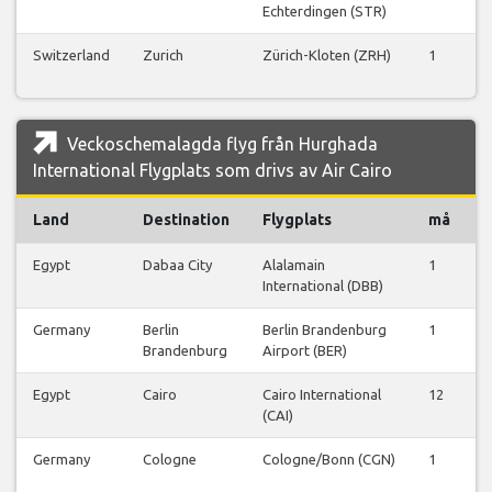
Echterdingen (STR)
Switzerland
Zurich
Zürich-Kloten (ZRH)
1
0
Veckoschemalagda flyg från Hurghada
International Flygplats som drivs av Air Cairo
Land
Destination
Flygplats
må
t
Egypt
Dabaa City
Alalamain
1
0
International (DBB)
Germany
Berlin
Berlin Brandenburg
1
1
Brandenburg
Airport (BER)
Egypt
Cairo
Cairo International
12
8
(CAI)
Germany
Cologne
Cologne/Bonn (CGN)
1
0