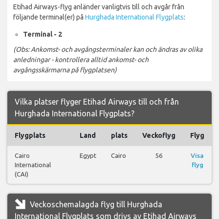
Etihad Airways-flyg anländer vanligtvis till och avgår från
följande terminal(er) på
Hurghada International Flygplats
:
Terminal - 2
(Obs: Ankomst- och avgångsterminaler kan och ändras av olika
anledningar - kontrollera alltid ankomst- och
avgångsskärmarna på flygplatsen)
Vilka platser flyger Etihad Airways till och från
Hurghada International Flygplats?
Flygplats
Land
plats
Veckoflyg
Flyg
Cairo
Egypt
Cairo
56
Visa
International
flyg
(CAI)
Veckoschemalagda flyg till Hurghada
International Flygplats som drivs av Etihad Airways