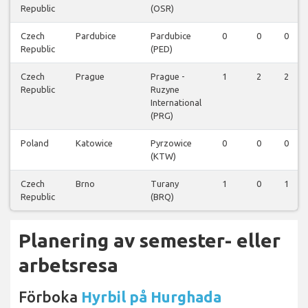
Republic
(OSR)
Czech
Pardubice
Pardubice
0
0
0
Republic
(PED)
Czech
Prague
Prague -
1
2
2
Republic
Ruzyne
International
(PRG)
Poland
Katowice
Pyrzowice
0
0
0
(KTW)
Czech
Brno
Turany
1
0
1
Republic
(BRQ)
Planering av semester- eller
arbetsresa
Förboka
Hyrbil på Hurghada