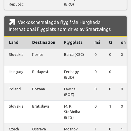
Republic
(BRQ)
Veckoschemalagda flyg från Hurghada
International Flygplats som drivs av Smartwings
Land
Destination
Flygplats
må
ti
on
Slovakia
Kosice
Barca (KSC)
0
0
0
Hungary
Budapest
Ferihegy
0
0
1
(BUD)
Poland
Poznan
Lawica
0
0
0
(POZ)
Slovakia
Bratislava
M. R.
0
1
0
Štefánika
(BTS)
Czech
Ostrava
Mosnov
1
0
1