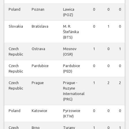
Poland
Poznan
Lawica
0
0
0
(POZ)
Slovakia
Bratislava
M. R.
0
1
0
Štefánika
(BTS)
Czech
Ostrava
Mosnov
1
0
1
Republic
(OSR)
Czech
Pardubice
Pardubice
0
0
0
Republic
(PED)
Czech
Prague
Prague -
1
2
2
Republic
Ruzyne
International
(PRG)
Poland
Katowice
Pyrzowice
0
0
0
(KTW)
Czech
Brno
Turany
1
0
1