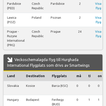
Pardubice
Czech
Pardubice
2
Visa
(PED)
Republic
flyg
Lawica
Poland
Poznan
2
Visa
(POZ)
flyg
Prague -
Czech
Prague
24
Visa
Ruzyne
Republic
flyg
International
(PRG)
Veckoschemalagda flyg till Hurghada
International Flygplats som drivs av Smartwings
Land
Destination
Flygplats
må
ti
on
Slovakia
Kosice
Barca (KSC)
0
0
0
Hungary
Budapest
Ferihegy
0
1
1
(BUD)