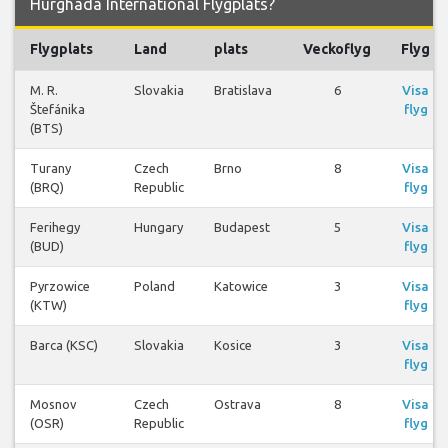
Hurghada International Flygplats?
Flygplats
Land
plats
Veckoflyg
Flyg
M. R.
Slovakia
Bratislava
6
Visa
Štefánika
flyg
(BTS)
Turany
Czech
Brno
8
Visa
(BRQ)
Republic
flyg
Ferihegy
Hungary
Budapest
5
Visa
(BUD)
flyg
Pyrzowice
Poland
Katowice
3
Visa
(KTW)
flyg
Barca (KSC)
Slovakia
Kosice
3
Visa
flyg
Mosnov
Czech
Ostrava
8
Visa
(OSR)
Republic
flyg