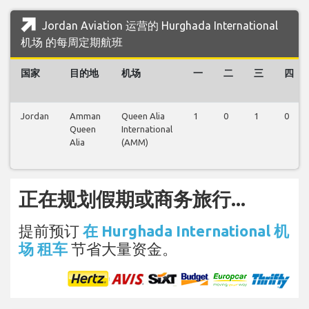
Jordan Aviation 运营的 Hurghada International
机场 的每周定期航班
国家
目的地
机场
一
二
三
四
Jordan
Amman
Queen Alia
1
0
1
0
Queen
International
Alia
(AMM)
正在规划假期或商务旅行...
提前预订
在 Hurghada International 机
场 租车
节省大量资金。