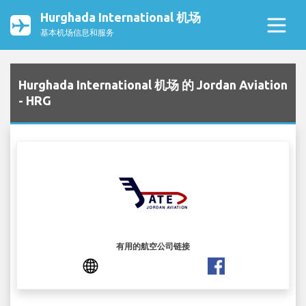
Hurghada International 机场
基本机场信息和服务
Hurghada International 机场 的 Jordan Aviation
- HRG
有用的航空公司链接