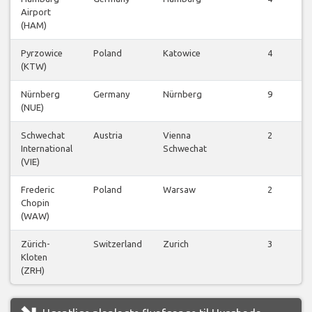
Airport
(HAM)
Pyrzowice
Poland
Katowice
4
(KTW)
Nürnberg
Germany
Nürnberg
9
(NUE)
Schwechat
Austria
Vienna
2
International
Schwechat
(VIE)
Frederic
Poland
Warsaw
2
Chopin
(WAW)
Zürich-
Switzerland
Zurich
3
Kloten
(ZRH)