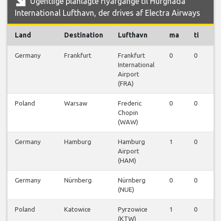
Ugentlige planlagte flyafgange til Hurghada
International Lufthavn, der drives af Electra Airways
Land
Destination
Lufthavn
ma
ti
o
Germany
Frankfurt
Frankfurt
0
0
1
International
Airport
(FRA)
Poland
Warsaw
Frederic
0
0
0
Chopin
(WAW)
Germany
Hamburg
Hamburg
1
0
0
Airport
(HAM)
Germany
Nürnberg
Nürnberg
0
0
0
(NUE)
Poland
Katowice
Pyrzowice
1
0
0
(KTW)