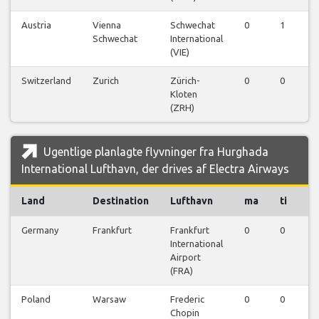
Austria
Vienna
Schwechat
0
1
0
Schwechat
International
(VIE)
Switzerland
Zurich
Zürich-
0
0
0
Kloten
(ZRH)
Ugentlige planlagte flyvninger fra Hurghada
International Lufthavn, der drives af Electra Airways
Land
Destination
Lufthavn
ma
ti
o
Germany
Frankfurt
Frankfurt
0
0
1
International
Airport
(FRA)
Poland
Warsaw
Frederic
0
0
0
Chopin