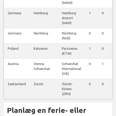
(WAW)
Germany
Hamburg
Hamburg
1
0
0
Airport
(HAM)
Germany
Nürnberg
Nürnberg
0
0
1
(NUE)
Poland
Katowice
Pyrzowice
1
0
0
(KTW)
Austria
Vienna
Schwechat
0
1
0
Schwechat
International
(VIE)
Switzerland
Zurich
Zürich-
0
0
0
Kloten
(ZRH)
Planlæg en ferie- eller