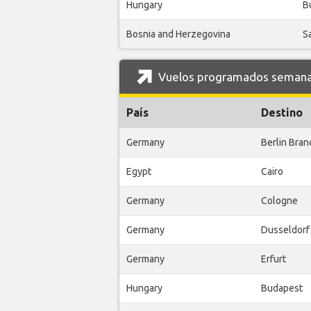
Hungary
B
Bosnia and Herzegovina
S
Vuelos programados semanale
País
Destino
Germany
Berlin Bra
Egypt
Cairo
Germany
Cologne
Germany
Dusseldorf
Germany
Erfurt
Hungary
Budapest