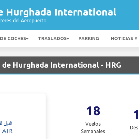
e Hurghada International
nterés del Aeropuerto
 DE COCHES
TRASLADOS
PARKING
NOTICIAS Y
o de Hurghada International - HRG
18
Vuelos
Des
Semanales