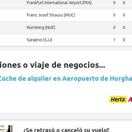
Frankfurt International Airport (FRA)
0
0
Franz Josef Strauss (MUC)
0
0
Nürnberg (NUE)
0
0
Sarajevo (SJJ)
1
0
ones o viaje de negocios...
Coche de alquiler en Aeropuerto de Hurgha
¿Se retrasó o canceló su vuelo?