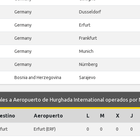
Germany
Dusseldorf
Germany
Erfurt
Germany
Frankfurt
Germany
Munich
Germany
Nürnberg
Bosnia and Herzegovina
Sarajevo
s a Aeropuerto de Hurghada International operados por N
estino
Aeropuerto
L
M
X
J
furt
Erfurt (ERF)
0
0
0
0