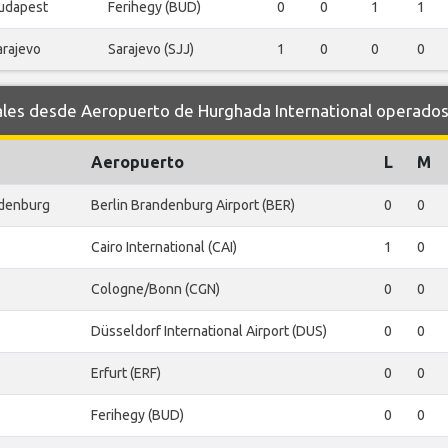
udapest
Ferihegy (BUD)
0
0
1
1
arajevo
Sarajevo (SJJ)
1
0
0
0
s desde Aeropuerto de Hurghada International operados p
Aeropuerto
L
M
ndenburg
Berlin Brandenburg Airport (BER)
0
0
Cairo International (CAI)
1
0
Cologne/Bonn (CGN)
0
0
Düsseldorf International Airport (DUS)
0
0
Erfurt (ERF)
0
0
Ferihegy (BUD)
0
0