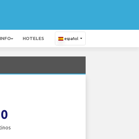
 INFO
HOTELES
español
10
tinos