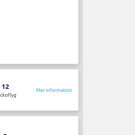
12
Mer information
ckoflyg