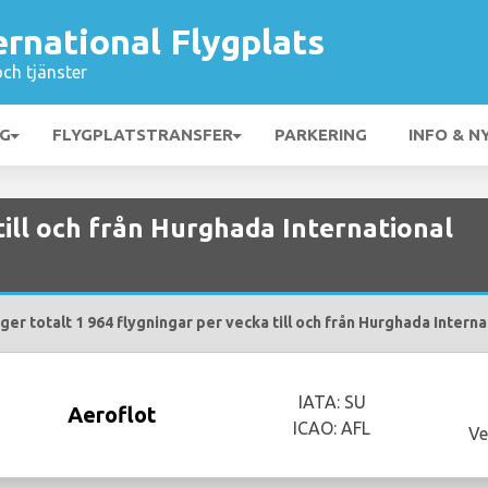
rnational Flygplats
och tjänster
NG
FLYGPLATSTRANSFER
PARKERING
INFO & N
 till och från Hurghada International
ger totalt 1 964 flygningar per vecka till och från Hurghada Interna
IATA: SU
Aeroflot
ICAO: AFL
Ve