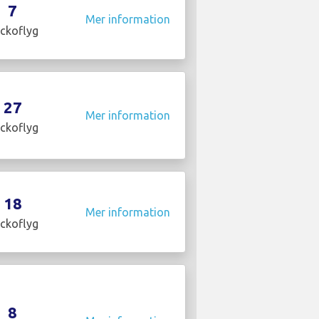
7
Mer information
ckoflyg
27
Mer information
ckoflyg
18
Mer information
ckoflyg
8