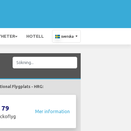
YHETER
HOTELL
svenska
tional Flygplats - HRG:
79
Mer information
ckoflyg