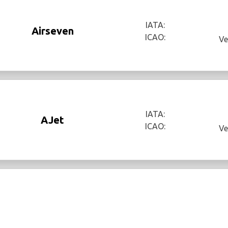
IATA:
Airseven
ICAO:
Ve
IATA:
AJet
ICAO:
Ve