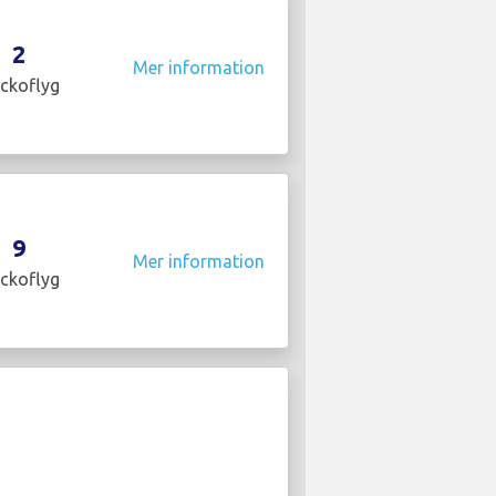
2
Mer information
ckoflyg
9
Mer information
ckoflyg