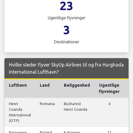
23
Ugentlige flyvninger
3
Destinationer
Hvilke steder flyver SkyUp Airlines til og fra Hurghada
International Lufthavn?
Lufthavn
Land
Beliggenhed
Ugentlige
flyvninger
Henri
Romania
Bucharest
4
Coanda
Henri Coanda
fl
International
(OTP)
Pyrzowice
Poland
Katowice
12