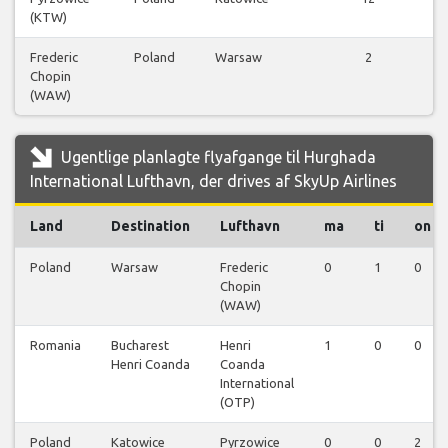
(KTW)
fl
Frederic
Poland
Warsaw
2
Chopin
fl
(WAW)
Ugentlige planlagte flyafgange til Hurghada
International Lufthavn, der drives af SkyUp Airlines
Land
Destination
Lufthavn
ma
ti
on
Poland
Warsaw
Frederic
0
1
0
Chopin
(WAW)
Romania
Bucharest
Henri
1
0
0
Henri Coanda
Coanda
International
(OTP)
Poland
Katowice
Pyrzowice
0
0
2