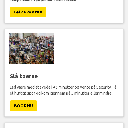
Du kan være berettiget til at modtage op til 600 EUR
kompensation pr. person i dit selskab.
GØR KRAV NU!
Slå køerne
Lad være med at svede i 45 minutter og vente på Security. Få
et hurtigt spor og kom igennem på 5 minutter eller mindre.