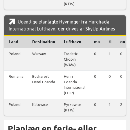
(KTW)
Ugentlige planlagte flyvninger fra Hurghada
International Lufthavn, der drives af SkyUp Airlines
Land
Destination
Lufthavn
ma
ti
on
Poland
Warsaw
Frederic
0
1
0
Chopin
(WAW)
Romania
Bucharest
Henri
0
0
0
Henri Coanda
Coanda
International
(OTP)
Poland
Katowice
Pyrzowice
0
1
2
(KTW)
Planlæg en ferie- eller