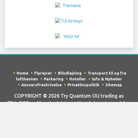
Home
Flyrejser
Biludlejning
Transport til og fra
lufthavnen
Parkering
Hoteller
Info & Nyheder
Ansvarsfraskrivelse
Privatlivspolitik
Sitemap
COPYRIGHT © 2026 Try Quantum OU trading as
"TripTQ" and hurghadainternationalairport.com (also
known as TripTQ Hurghada International Lufthavn) / All
Rights Reserved.
ANSVARSFRASKRIVELSE - Dette websted er ikke det officielle
websted for Hurghada International Lufthavn