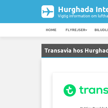
Hurghada Int
Vigtig information om luftha
HOME
FLYREJSER
BILUDL
Transavia hos Hurghad