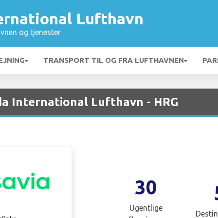
ernational Lufthavn
vnen og tjenester
EJNING
TRANSPORT TIL OG FRA LUFTHAVNEN
PAR
a International Lufthavn - HRG
30
Ugentlige
Destin