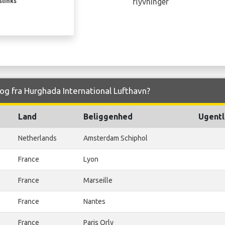
flyvninger
slinks
l og fra Hurghada International Lufthavn?
Land
Beliggenhed
Ugentl
Netherlands
Amsterdam Schiphol
France
Lyon
France
Marseille
France
Nantes
France
Paris Orly