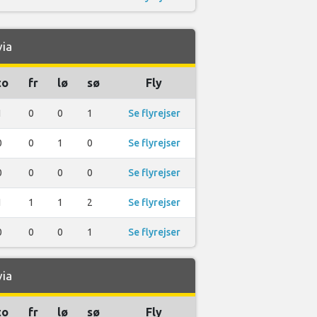
via
to
fr
lø
sø
Fly
1
0
0
1
Se flyrejser
0
0
1
0
Se flyrejser
0
0
0
0
Se flyrejser
1
1
1
2
Se flyrejser
0
0
0
1
Se flyrejser
via
to
fr
lø
sø
Fly