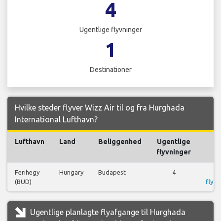
4
Ugentlige flyvninger
1
Destinationer
Hvilke steder flyver Wizz Air til og fra Hurghada
International Lufthavn?
Lufthavn
Land
Beliggenhed
Ugentlige
Fl
flyvninger
Ferihegy
Hungary
Budapest
4
S
(BUD)
flyre
Ugentlige planlagte flyafgange til Hurghada