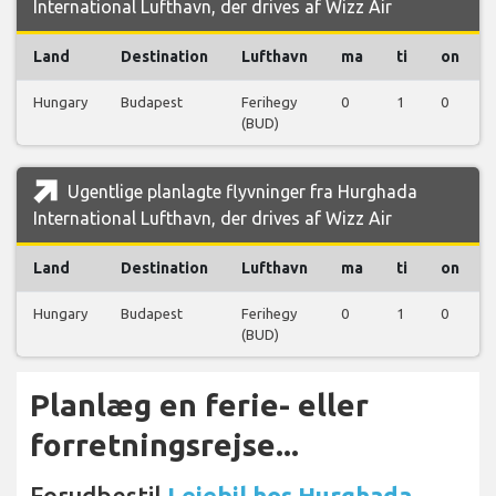
International Lufthavn, der drives af Wizz Air
Land
Destination
Lufthavn
ma
ti
on
Hungary
Budapest
Ferihegy
0
1
0
(BUD)
Ugentlige planlagte flyvninger fra Hurghada
International Lufthavn, der drives af Wizz Air
Land
Destination
Lufthavn
ma
ti
on
Hungary
Budapest
Ferihegy
0
1
0
(BUD)
Planlæg en ferie- eller
forretningsrejse...
Forudbestil
Lejebil hos Hurghada